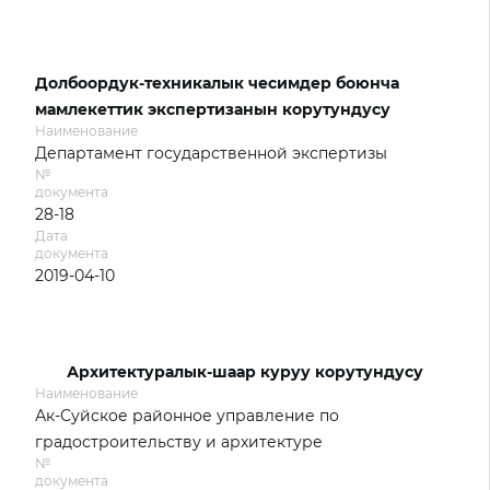
Долбоордук-техникалык чесимдер боюнча
мамлекеттик экспертизанын корутундусу
Наименование
Департамент государственной экспертизы
№
документа
28-18
Дата
документа
2019-04-10
Архитектуралык-шаар куруу корутундусу
Наименование
Ак-Суйское районное управление по
градостроительству и архитектуре
№
документа