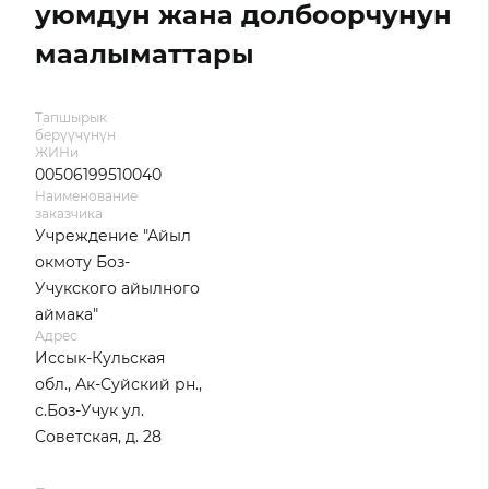
уюмдун жана долбоорчунун
маалыматтары
Тапшырык
берүүчүнүн
ЖИНи
00506199510040
Наименование
заказчика
Учреждение "Айыл
окмоту Боз-
Учукского айылного
аймака"
Адрес
Иссык-Кульская
обл., Ак-Суйский рн.,
с.Боз-Учук ул.
Советская, д. 28