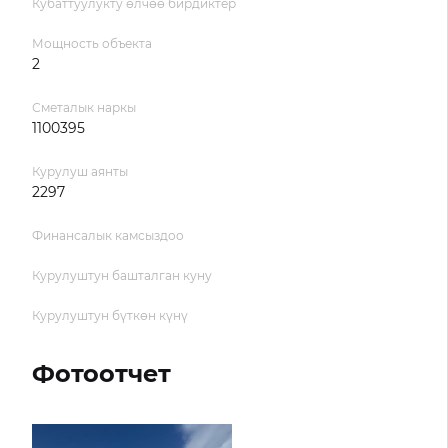
Кубаттуулукту өлчөө бирдиктер
Мощность объекта
2
Сметалык наркы
1100395
Курулуш аянты
2297
Финансалык камсыздоо
Курулуштун башталган куну
Курулуштун бүткөн күнү
Фотоотчет