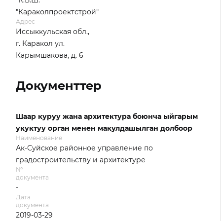
"К.Б.Ш.
"Караколпроектстрой"
Адрес
Иссыккульская обл.,
г. Каракол ул.
Карымшакова, д. 6
Документтер
Шаар куруу жана архитектура боюнча ыйгарым
укуктуу орган менен макулдашылган долбоор
Наименование
Ак-Суйское районное управление по
градостроительству и архитектуре
№
документа
-
Дата
документа
2019-03-29