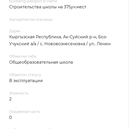
buidlding-passport.b-name
Строительства школы на 375уч.мест
Кыскартылган аталышы
Дарек
Кыргызская Республика, Ак-Суйский р-н, Боз-
Учукский а/а / с. Нововознесеновка / ул.. Ленин
Объектин тиби
Общеобразовательная школа
Объектин статусу
В эксплуатации
Этажность
2
Подземная часть
0