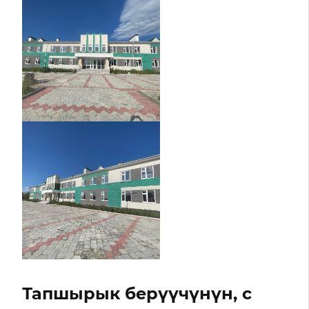
Тапшырык берүүчүнүн, с