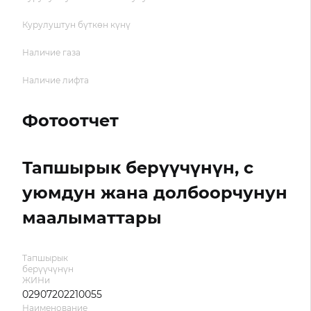
Курулуштун бүткөн күнү
Наличие газа
Наличие лифта
Фотоотчет
Тапшырык берүүчүнүн, с
уюмдун жана долбоорчунун
маалыматтары
Тапшырык
берүүчүнүн
ЖИНи
02907202210055
Наименование