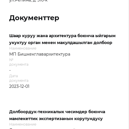
ул.Репина, д. 310-к
Документтер
Шаар куруу жана архитектура боюнча ыйгарым
укуктуу орган менен макулдашылган долбоор
Наименование
МП Бишкекглавархитектура
№
документа
-
Дата
документа
2023-12-01
Долбоордук-техникалык чесимдер боюнча
мамлекеттик экспертизанын корутундусу
Наименование