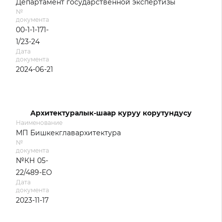
Департамент государственной экспертизы
№
документа
00-1-1-171-
1/23-24
Дата
документа
2024-06-21
Архитектуралык-шаар куруу корутундусу
Наименование
МП Бишкекглавархитектура
№
документа
№КН 05-
22/489-ЕО
Дата
документа
2023-11-17