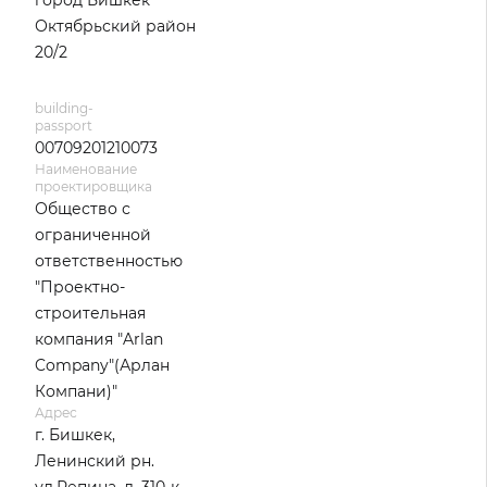
город Бишкек
Октябрьский район
20/2
building-
passport
00709201210073
Наименование
проектировщика
Общество с
ограниченной
ответственностью
"Проектно-
строительная
компания "Arlan
Company"(Арлан
Компани)"
Адрес
г. Бишкек,
Ленинский рн.