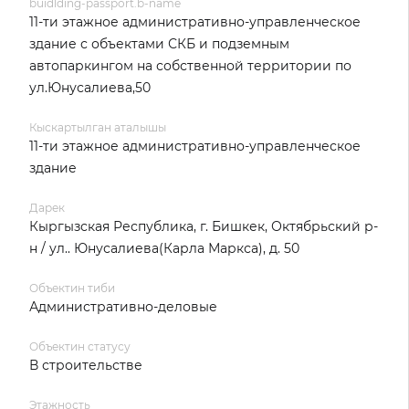
buidlding-passport.b-name
11-ти этажное административно-управленческое
здание с объектами СКБ и подземным
автопаркингом на собственной территории по
ул.Юнусалиева,50
Кыскартылган аталышы
11-ти этажное административно-управленческое
здание
Дарек
Кыргызская Республика, г. Бишкек, Октябрьский р-
н / ул.. Юнусалиева(Карла Маркса), д. 50
Объектин тиби
Административно-деловые
Объектин статусу
В строительстве
Этажность