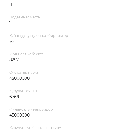
11
Подземная часть
1
Кубаттуулукту өлчөө бирдиктер
м2
Мощность объекта
8257
Сметалык наркы
45000000
Курулуш аянты
6769
Финансалык камсыздоо
45000000
Курулуштун башталган куну