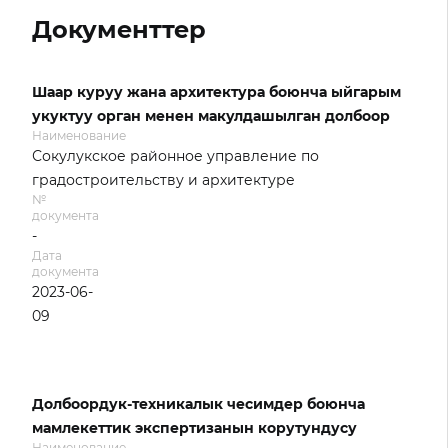
Документтер
Шаар куруу жана архитектура боюнча ыйгарым
укуктуу орган менен макулдашылган долбоор
Наименование
Сокулукское районное управление по
градостроительству и архитектуре
№
документа
-
Дата
документа
2023-06-
09
Долбоордук-техникалык чесимдер боюнча
мамлекеттик экспертизанын корутундусу
Наименование