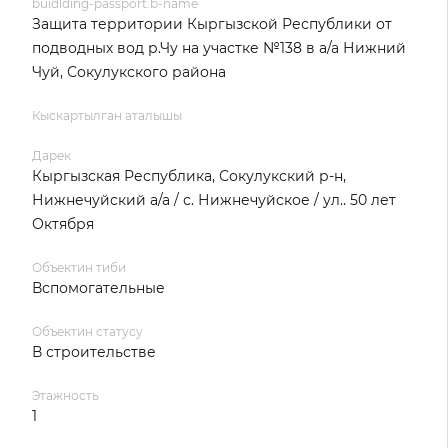
buidlding-passport.b-name
Защита территории Кыргызской Республики от
подводных вод р.Чу на участке №138 в а/а Нижний
Чуй, Сокулукского района
Кыскартылган аталышы
Дарек
Кыргызская Республика, Сокулукский р-н,
Нижнечуйский а/а / с. Нижнечуйское / ул.. 50 лет
Октября
Объектин тиби
Вспомогательные
Объектин статусу
В строительстве
Этажность
1