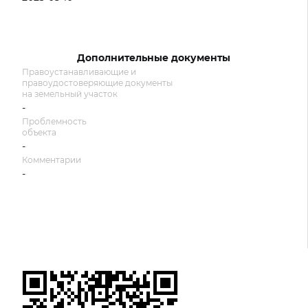
Дополнительные документы
Правоустанавливающие и
правоудостоверяющие документы
на земельный участок
-
Проблемность
объекта
-
Комментарии
-