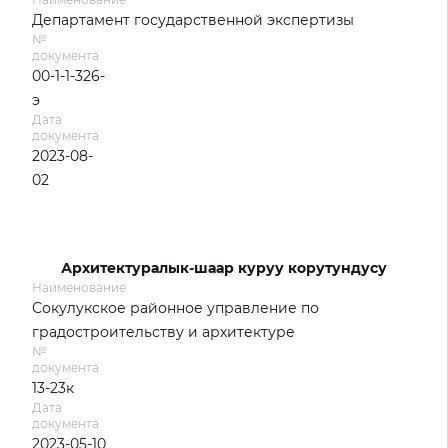
Департамент государственной экспертизы
№
документа
00-1-1-326-
э
Дата
документа
2023-08-
02
Архитектуралык-шаар куруу корутундусу
Наименование
Сокулукское районное управление по
градостроительству и архитектуре
№
документа
13-23к
Дата
документа
2023-05-10