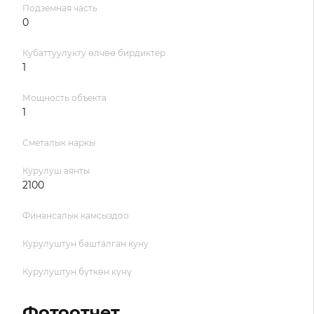
Подземная часть
0
Кубаттуулукту өлчөө бирдиктер
1
Мощность объекта
1
Сметалык наркы
Курулуш аянты
2100
Финансалык камсыздоо
Курулуштун башталган куну
Курулуштун бүткөн күнү
Фотоотчет