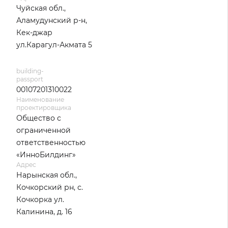
Чуйская обл.,
Аламудунский р-н,
Кек-джар
ул.Карагул-Акмата 5
building-
passport
00107201310022
Наименование
проектировщика
Общество с
ограниченной
ответственностью
«ИнноБилдинг»
Адрес
Нарынская обл.,
Кочкорский рн, с.
Кочкорка ул.
Калинина, д. 16