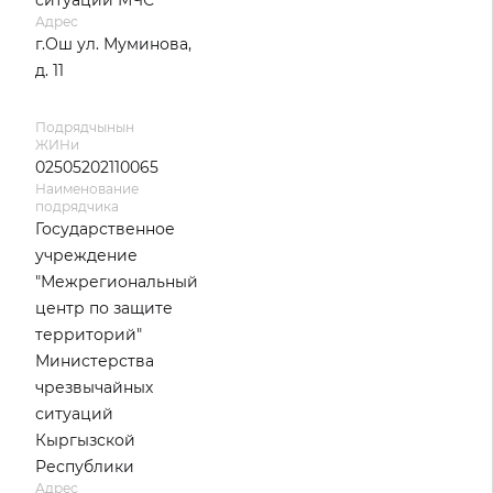
ситуаций МЧС
Адрес
г.Ош ул. Муминова,
д. 11
Подрядчынын
ЖИНи
02505202110065
Наименование
подрядчика
Государственное
учреждение
"Межрегиональный
центр по защите
территорий"
Министерства
чрезвычайных
ситуаций
Кыргызской
Республики
Адрес