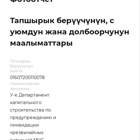
Тапшырык берүүчүнүн, с
уюмдун жана долбоорчунун
маалыматтары
Тапшырык
берүүчүнүн
ЖИНи
01607200110078
Наименование
заказчика
У-е Департамент
капитального
строительства по
предупреждению и
ликвидации
чрезвычайных