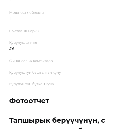
1
Мощность объекта
1
Сметалык наркы
Курулуш аянты
39
Финансалык камсыздоо
Курулуштун башталган куну
Курулуштун бүткөн күнү
Фотоотчет
Тапшырык берүүчүнүн, с