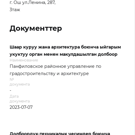
г. Ош ул.Ленина, 287,
3таж
Документтер
Шаар куруу жана архитектура боюнча ыйгарым
укуктуу орган менен макулдашылган долбоор
Наименование
Панфиловское районное управление по
градостроительству и архитектуре
№
документа
-
Дата
документа
2023-07-07
Долбоордук-техникалык чесимдер боюнча