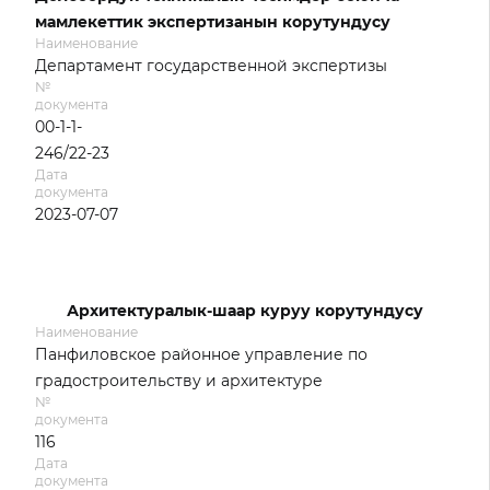
мамлекеттик экспертизанын корутундусу
Наименование
Департамент государственной экспертизы
№
документа
00-1-1-
246/22-23
Дата
документа
2023-07-07
Архитектуралык-шаар куруу корутундусу
Наименование
Панфиловское районное управление по
градостроительству и архитектуре
№
документа
116
Дата
документа