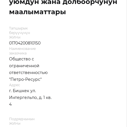
уюмдун жана долбоорчунун
маалыматтары
Тапшырык
берүүчүнүн
ЖИНи
01704200810150
Наименование
заказчика
Общество с
ограниченной
ответственностью
"Петро-Ресурс"
Адрес
г. Бишкек ул.
Интергельпо, д. 1 кв.
4
Подрядчынын
ЖИНи