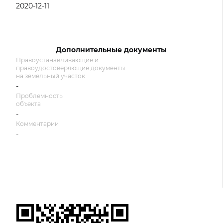
2020-12-11
Дополнительные документы
Правоустанавливающие и
правоудостоверяющие документы
на земельный участок
-
Проблемность
объекта
-
Комментарии
-