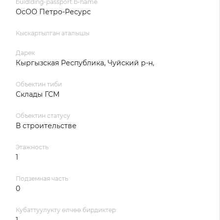
buidlding-passport.b-name
ОсОО Петро-Ресурс
Кыскартылган аталышы
Дарек
Кыргызская Республика, Чуйский р-н,
Объектин тиби
Склады ГСМ
Объектин статусу
В строительстве
Этажность
1
Подземная часть
0
Кубаттуулукту өлчөө бирдиктер