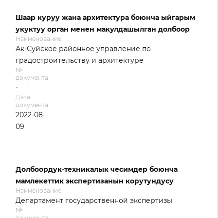
Шаар куруу жана архитектура боюнча ыйгарым
укуктуу орган менен макулдашылган долбоор
Наименование
Ак-Суйское районное управление по
градостроительству и архитектуре
№
документа
-
Дата
документа
2022-08-
09
Долбоордук-техникалык чесимдер боюнча
мамлекеттик экспертизанын корутундусу
Наименование
Департамент государственной экспертизы
№
документа