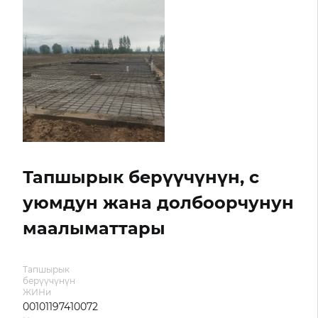
Тапшырык берүүчүнүн, с
уюмдун жана долбоорчунун
маалыматтары
Тапшырык
берүүчүнүн
ЖИНи
00101197410072