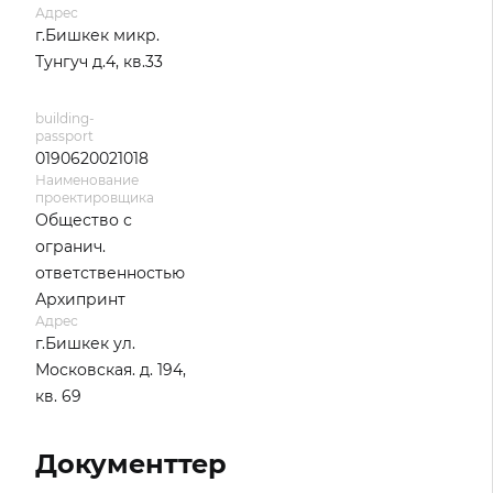
Адрес
г.Бишкек микр.
Тунгуч д.4, кв.33
building-
passport
0190620021018
Наименование
проектировщика
Общество с
огранич.
ответственностью
Архипринт
Адрес
г.Бишкек ул.
Московская. д. 194,
кв. 69
Документтер