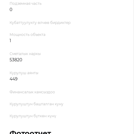
Подземная часть
0
Кубаттуулукту өлчөө бирдиктер
Мощность объекта
1
Сметалык наркы
53820
Курулуш аянты
449
Финансалык камсыздоо
Курулуштун башталган куну
Курулуштун бүткөн күнү
Фотоотчет