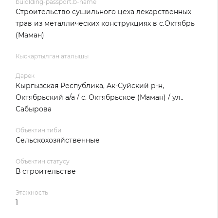
buidlding-passport.b-name
Строительство сушильного цеха лекарственных
трав из металлических конструкциях в с.Октябрь
(Маман)
Кыскартылган аталышы
Дарек
Кыргызская Республика, Ак-Суйский р-н,
Октябрьский а/а / с. Октябрьское (Маман) / ул..
Сабырова
Объектин тиби
Сельскохозяйственные
Объектин статусу
В строительстве
Этажность
1