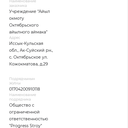
Наименование
заказчика
Учреждение "Айыл
окмоту
Октябрьского
айылного аймака"
Адрес
Иссык-Кульская
обл., Ак-Суйский рн.,
с. Октябрьское ул.
Кожокматова, д.29
Подрядчынын
ЖИНи
01704200910118
Наименование
подрядчика
Общество с
ограниченной
ответственностью
"Progress Stroy"