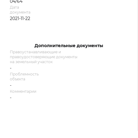
04/64
Дата
документа
2021-11-22
Дополнительные документы
Правоустанавливающие и
правоудостоверяющие документы
на земельный участок
-
Проблемность
объекта
-
Комментарии
-