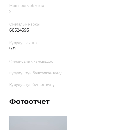
Мощность объекта
2
Сметалык наркы
68524395
Курулуш аянты
932
Финансалык камсыздоо
Курулуштун башталган куну
Курулуштун бүткөн күнү
Фотоотчет