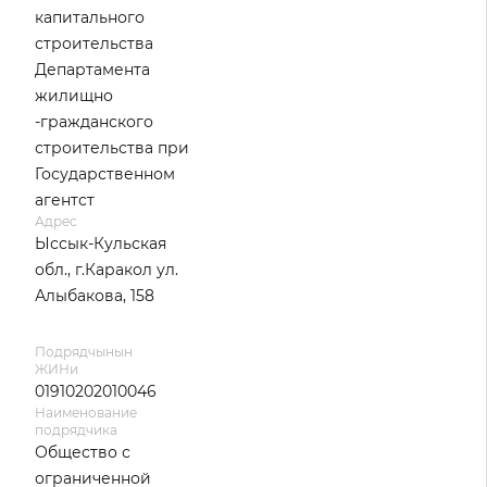
капитального
строительства
Департамента
жилищно
-гражданского
строительства при
Государственном
агентст
Адрес
Ыссык-Кульская
обл., г.Каракол ул.
Алыбакова, 158
Подрядчынын
ЖИНи
01910202010046
Наименование
подрядчика
Общество с
ограниченной