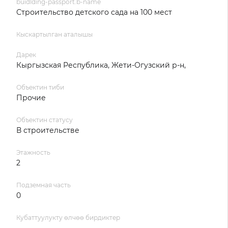
buidlding-passport.b-name
Строительство детского сада на 100 мест
Кыскартылган аталышы
Дарек
Кыргызская Республика, Жети-Огузский р-н,
Объектин тиби
Прочие
Объектин статусу
В строительстве
Этажность
2
Подземная часть
0
Кубаттуулукту өлчөө бирдиктер