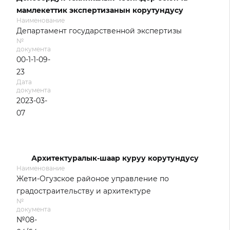
мамлекеттик экспертизанын корутундусу
Наименование
Департамент государственной экспертизы
№
документа
00-1-1-09-
23
Дата
документа
2023-03-
07
Архитектуралык-шаар куруу корутундусу
Наименование
Жети-Огузское районое управление по
градостраительству и архитектуре
№
документа
№08-