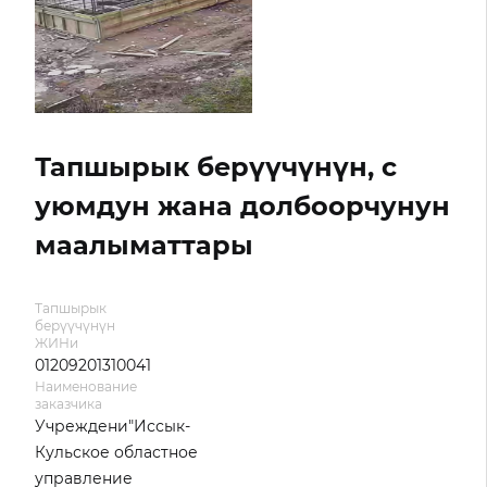
Тапшырык берүүчүнүн, с
уюмдун жана долбоорчунун
маалыматтары
Тапшырык
берүүчүнүн
ЖИНи
01209201310041
Наименование
заказчика
Учреждени"Иссык-
Кульское областное
управление