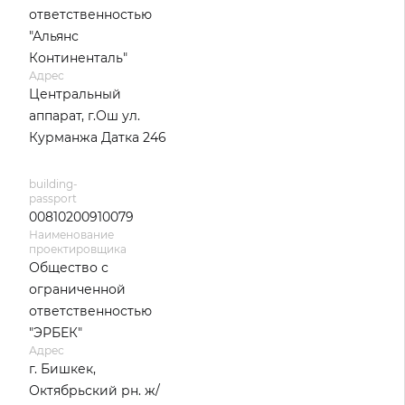
ответственностью
"Альянс
Континенталь"
Адрес
Центральный
аппарат, г.Ош ул.
Курманжа Датка 246
building-
passport
00810200910079
Наименование
проектировщика
Общество с
ограниченной
ответственностью
"ЭРБЕК"
Адрес
г. Бишкек,
Октябрьский рн. ж/