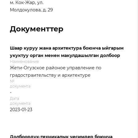
м. Кок-Жар, ул.
Молдокулова, д. 29
Документтер
Шаар куруу жана архитектура боюнча ыйгарым
укуктуу орган менен макулдашылган долбоор
Наименование
Жети-Огузское районое управление по
градостраительству и архитектуре
№
документа
-
Дата
документа
2023-01-23
Долбоордук-техникалык чесимдер боюнча