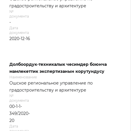
градостроительству и архитектуре
№
документа
-
Дата
документа
2020-12-16
Долбоордук-техникалык чесимдер боюнча
мамлекеттик экспертизанын корутундусу
Наименование
Ошское региональное управление по
градостроительству и архитектуре
№
документа
00-1-1-
349/2020-
20
Дата
документа