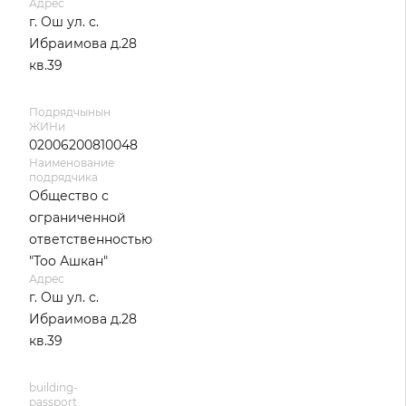
Адрес
г. Ош ул. с.
Ибраимова д.28
кв.39
Подрядчынын
ЖИНи
02006200810048
Наименование
подрядчика
Общество с
ограниченной
ответственностью
"Тоо Ашкан"
Адрес
г. Ош ул. с.
Ибраимова д.28
кв.39
building-
passport