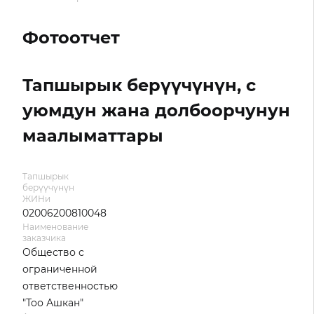
Фотоотчет
Тапшырык берүүчүнүн, с
уюмдун жана долбоорчунун
маалыматтары
Тапшырык
берүүчүнүн
ЖИНи
02006200810048
Наименование
заказчика
Общество с
ограниченной
ответственностью
"Тоо Ашкан"