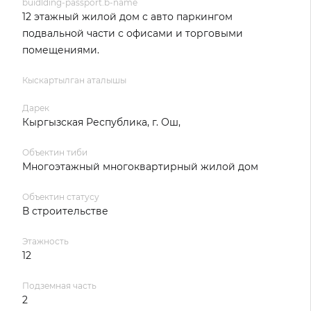
buidlding-passport.b-name
12 этажный жилой дом с авто паркингом
подвальной части с офисами и торговыми
помещениями.
Кыскартылган аталышы
Дарек
Кыргызская Республика, г. Ош,
Объектин тиби
Многоэтажный многоквартирный жилой дом
Объектин статусу
В строительстве
Этажность
12
Подземная часть
2