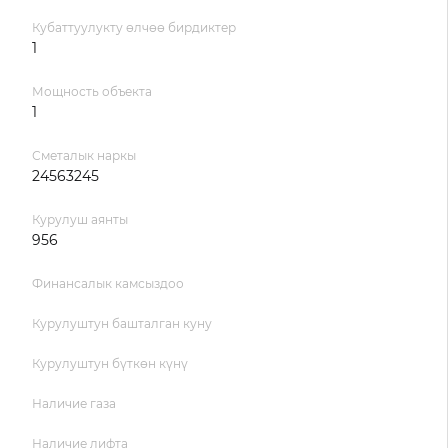
Кубаттуулукту өлчөө бирдиктер
1
Мощность объекта
1
Сметалык наркы
24563245
Курулуш аянты
956
Финансалык камсыздоо
Курулуштун башталган куну
Курулуштун бүткөн күнү
Наличие газа
Наличие лифта