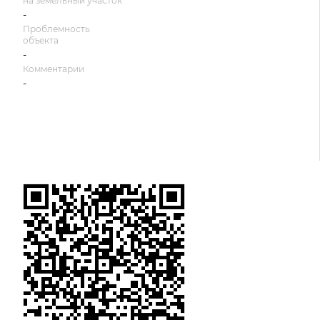
на земельный участок
-
Проблемность
объекта
-
Комментарии
-