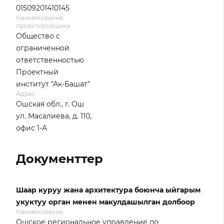
01509201410145
Наименование
проектировщика
Общество с
ограниченной
ответственностью
Проектный
институт "Ак-Башат"
Адрес
Ошская обл., г. Ош
ул. Масалиева, д. 110,
офис 1-А
Документтер
Шаар куруу жана архитектура боюнча ыйгарым
укуктуу орган менен макулдашылган долбоор
Наименование
Ошское региональное управление по