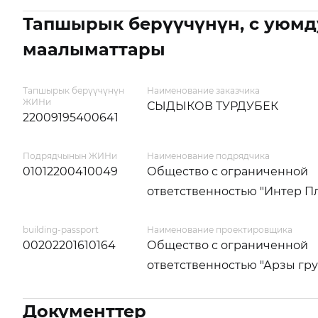
Тапшырык берүүчүнүн, с уюмд
маалыматтары
Тапшырык берүүчүнүн
Наименование заказчика
ЖИНи
СЫДЫКОВ ТУРДУБЕК
22009195400641
Подрядчынын ЖИНи
Наименование подрядчика
01012200410049
Общество с ограниченной
ответственностью "Интер П
building-passport
Наименование проектировщика
00202201610164
Общество с ограниченной
ответственностью "Арзы гр
Документтер