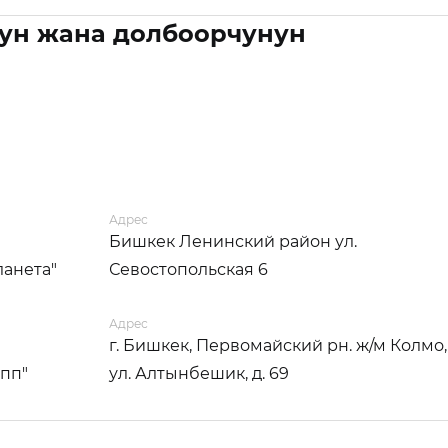
ун жана долбоорчунун
Адрес
Бишкек Ленинский район ул.
ланета"
Севостопольская 6
Адрес
г. Бишкек, Первомайский рн. ж/м Колмо,
упп"
ул. Алтынбешик, д. 69