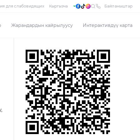
ия для слабовидящих
Байланыштар
р
Жарандардын кайрылуусу
Интерактивдүү карта
,