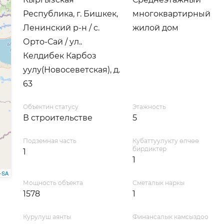
Республика, г. Бишкек,
многоквартирный
Ленинский р-н / с.
жилой дом
Орто-Сай / ул..
Келдибек Карбоз
уулу(Новосеветская), д.
63
Объектин статусу
Этажность
В строительстве
5
Подземная часть
Кубаттуулукту өлчөө
бирдиктер
1
1
-SA
Мощность объекта
Сметалык наркы
1578
1
Курулуш аянты
Финансалык камсыздоо