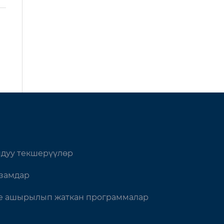
дуу текшерүүлөр
замдар
 ашырылып жаткан программалар