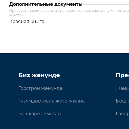
Дополнительные документы
Правоустанавливающие и правоудостоверяющие документы на 
участок
Красная книга
Биз жөнүндө
Пре
Госстрой жөнүндө
Жаңы
Түзүмдөр жана жетекчилик
Бош 
Башкармалыктар
Гале