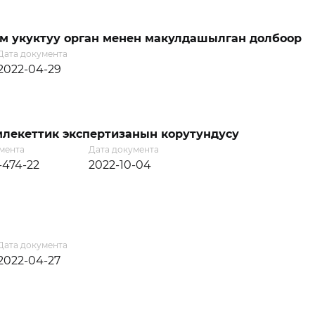
м укуктуу орган менен макулдашылган долбоор
Дата документа
2022-04-29
лекеттик экспертизанын корутундусу
мента
Дата документа
-474-22
2022-10-04
Дата документа
2022-04-27