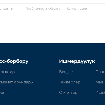
земельный
Проблемность объекта
Комментарии
-
сс-борбору
Ишмердүүлүк
лыктар
Бюджет
План
кызмат орундары
Тендерлер
Мый
рея
Отчеттор
Ишке