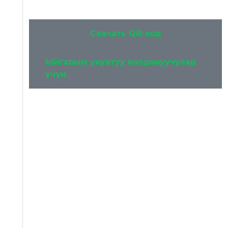
Скачать QR-код
Ыйгарым укуктуу колдонуучулар
үчүн