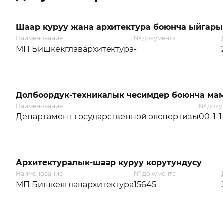
Шаар куруу жана архитектура боюнча ыйгары
Наименование
№ документа
МП Бишкекглавархитектура
-
Долбоордук-техникалык чесимдер боюнча мам
Наименование
№ доку
Департамент государственной экспертизы
00-1-1
Архитектуралык-шаар куруу корутундусу
Наименование
№ документа
МП Бишкекглавархитектура
15645