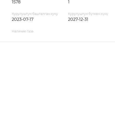
1578
1
Курулуштун башталган куну
Курулуштун бүткөн күнү
2023-07-17
2027-12-31
Наличие газа