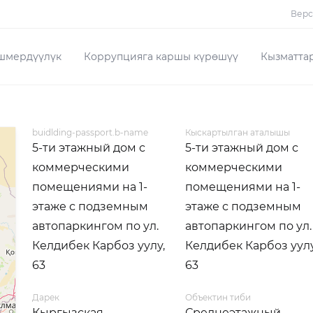
Верс
шмердүүлүк
Коррупцияга каршы күрөшүү
Кызматта
buidlding-passport.b-name
Кыскартылган аталышы
5-ти этажный дом с
5-ти этажный дом с
коммерческими
коммерческими
помещениями на 1-
помещениями на 1-
этаже с подземным
этаже с подземным
автопаркингом по ул.
автопаркингом по ул.
Келдибек Карбоз уулу,
Келдибек Карбоз уулу
63
63
Дарек
Объектин тиби
Кыргызская
Среднеэтажный