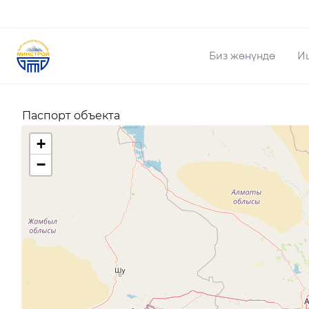
Биз жөнүндө
И
Паспорт объекта
+
−