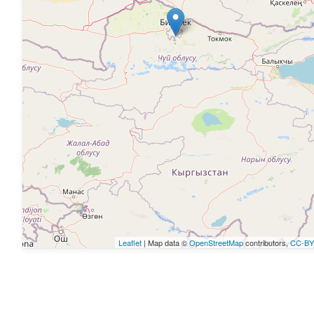
Leaflet
| Map data ©
OpenStreetMap
contributors,
CC-BY