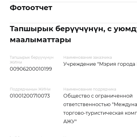
Фотоотчет
Тапшырык берүүчүнүн, с уюмд
маалыматтары
Тапшырык берүүчүнүн
Наименование заказчика
ЖИНи
Учреждение "Мэрия города 
00906200010199
Подрядчынын ЖИНи
Наименование подрядчика
01001200710073
Общество с ограниченной
ответственностью "Междун
торгово-туристическая комп
АЖУ"