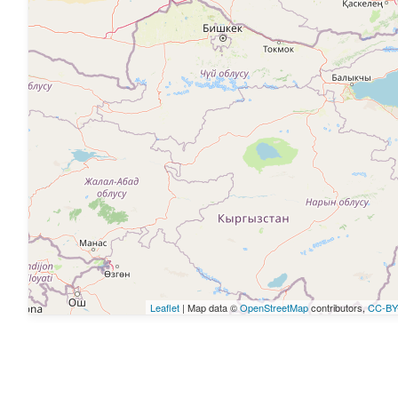
Leaflet
| Map data ©
OpenStreetMap
contributors,
CC-BY