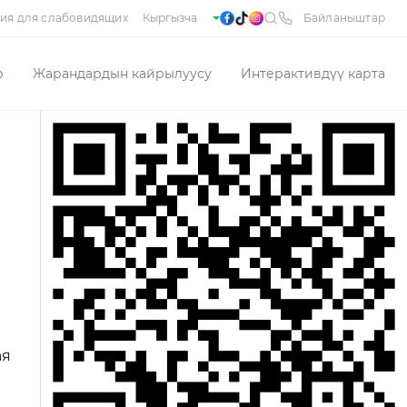
ия для слабовидящих
Байланыштар
р
Жарандардын кайрылуусу
Интерактивдүү карта
ая