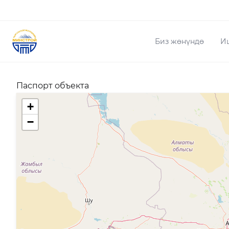
Биз жөнүндө
И
Паспорт объекта
+
−