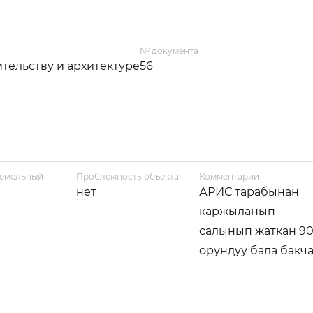
№ документа
тельству и архитектуре
56
земельный
Проблемность объекта
Комментарии
нет
АРИС тарабынан
каржыланып
салынып жаткан 9
орундуу бала бакча