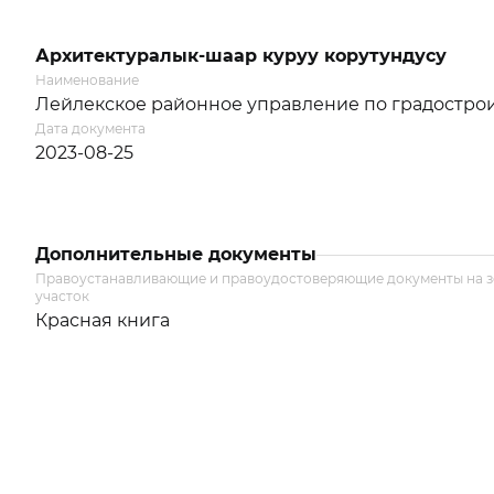
Архитектуралык-шаар куруу корутундусу
Наименование
Лейлекское районное управление по градострои
Дата документа
2023-08-25
Дополнительные документы
Правоустанавливающие и правоудостоверяющие документы на 
участок
Красная книга