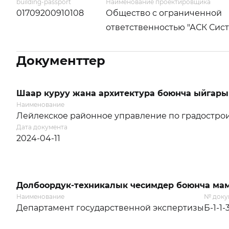
building-passport
Наименование проектировщика
01709200910108
Общество с ограниченной
ответственностью "АСК Сис
Документтер
Шаар куруу жана архитектура боюнча ыйгары
Наименование
Лейлекское районное управление по градострои
Дата документа
2024-04-11
Долбоордук-техникалык чесимдер боюнча мам
Наименование
№ доку
Департамент государственной экспертизы
Б-1-1-