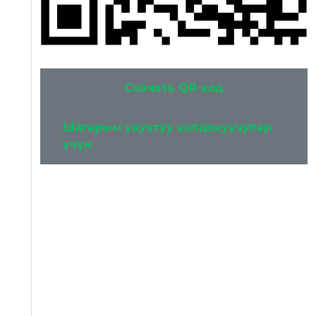
Скачать QR-код
Ыйгарым укуктуу колдонуучулар
үчүн