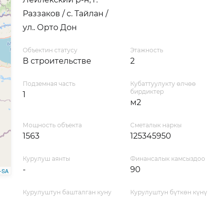
Раззаков / с. Тайлан /
ул.. Орто Дон
Объектин статусу
Этажность
В строительстве
2
Подземная часть
Кубаттуулукту өлчөө
бирдиктер
1
м2
Мощность объекта
Сметалык наркы
1563
125345950
Курулуш аянты
Финансалык камсыздоо
-
90
-SA
Курулуштун башталган куну
Курулуштун бүткөн күнү