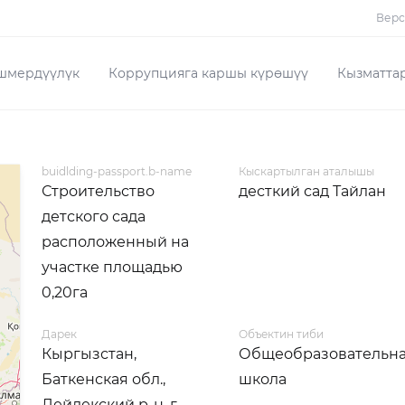
Верс
шмердүүлүк
Коррупцияга каршы күрөшүү
Кызматта
buidlding-passport.b-name
Кыскартылган аталышы
Строительство
десткий сад Тайлан
детского сада
расположенный на
участке площадью
0,20га
Дарек
Объектин тиби
Кыргызстан,
Общеобразовательн
Баткенская обл.,
школа
Лейлекский р-н, г.