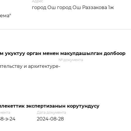
Адрес
город Ош город Ош Раззакова 1ж
тема"
м укуктуу орган менен макулдашылган долбоор
№ документа
тельству и архитектуре
-
лекеттик экспертизанын корутундусу
мента
Дата документа
38-э-24
2024-08-28