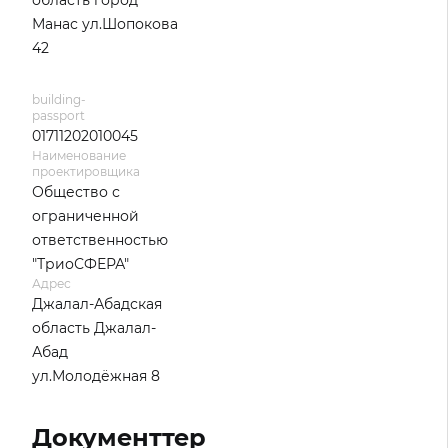
область город
Манас ул.Шопокова
42
building-
passport
01711202010045
Наименование
проектировщика
Общество с
ограниченной
ответственностью
"ТриоСФЕРА"
Адрес
Джалал-Абадская
область Джалал-
Абад
ул.Молодёжная 8
Документтер