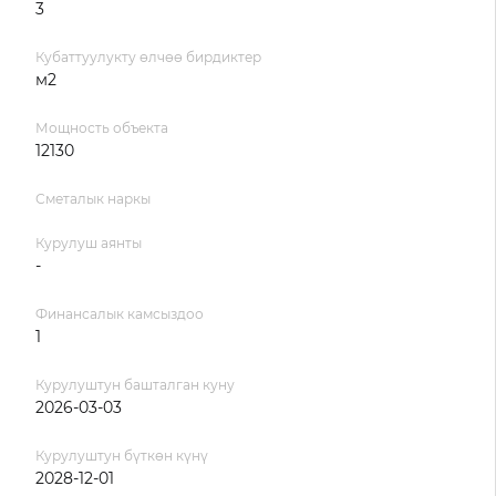
3
Кубаттуулукту өлчөө бирдиктер
м2
Мощность объекта
12130
Сметалык наркы
Курулуш аянты
-
Финансалык камсыздоо
1
Курулуштун башталган куну
2026-03-03
Курулуштун бүткөн күнү
2028-12-01