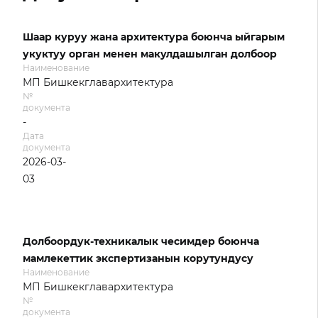
Шаар куруу жана архитектура боюнча ыйгарым
укуктуу орган менен макулдашылган долбоор
Наименование
МП Бишкекглавархитектура
№
документа
-
Дата
документа
2026-03-
03
Долбоордук-техникалык чесимдер боюнча
мамлекеттик экспертизанын корутундусу
Наименование
МП Бишкекглавархитектура
№
документа