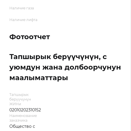
Наличие газа
Наличие лифта
Фотоотчет
Тапшырык берүүчүнүн, с
уюмдун жана долбоорчунун
маалыматтары
Тапшырык
берүүчүнүн
ЖИНи
02010202310152
Наименование
заказчика
Общество с