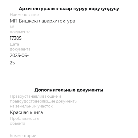
Архитектуралык-шаар куруу корутундусу
Наименование
МП Бишкекглавархитектура
№
документа
17305
Дата
документа
2025-06-
25
Дополнительные документы
Правоустанавливающие и
правоудостоверяющие документы
на земельный участок
Красная книга
Проблемность
объекта
-
Комментарии