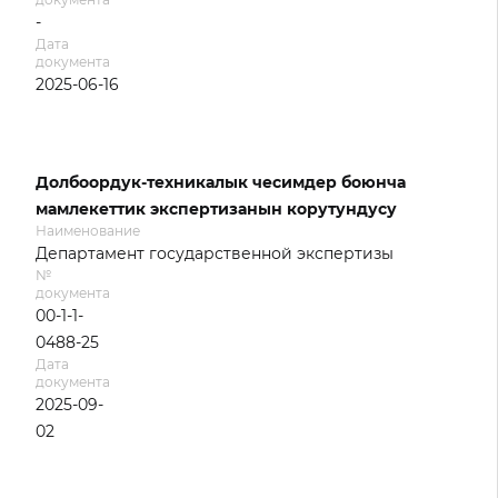
-
Дата
документа
2025-06-16
Долбоордук-техникалык чесимдер боюнча
мамлекеттик экспертизанын корутундусу
Наименование
Департамент государственной экспертизы
№
документа
00-1-1-
0488-25
Дата
документа
2025-09-
02