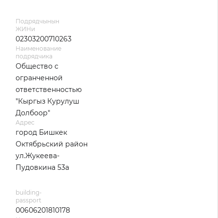
Подрядчынын
ЖИНи
02303200710263
Наименование
подрядчика
Общество с
огранченной
ответственностью
"Кыргыз Курулуш
Долбоор"
Адрес
город Бишкек
Октябрьский район
ул.Жукеева-
Пудовкина 53а
building-
passport
00606201810178