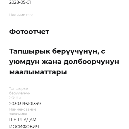
2028-05-01
Наличие газа
Фотоотчет
Тапшырык берүүчүнүн, с
уюмдун жана долбоорчунун
маалыматтары
Тапшырык
берүүчүнүн
ЖИНи
20303196101349
Наименование
заказчика
ШЕЛЛ АДАМ
ИОСИФОВИЧ