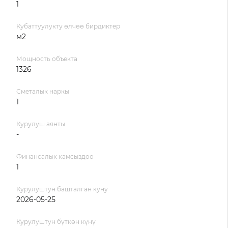
1
Кубаттуулукту өлчөө бирдиктер
м2
Мощность объекта
1326
Сметалык наркы
1
Курулуш аянты
-
Финансалык камсыздоо
1
Курулуштун башталган куну
2026-05-25
Курулуштун бүткөн күнү