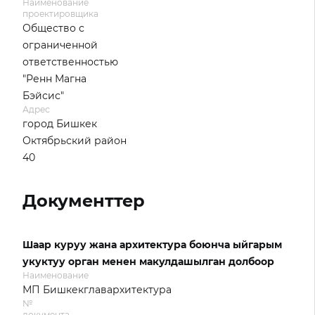
Наименование
проектировщика
Общество с
ограниченной
ответственностью
"Ренн Магна
Бэйсис"
Адрес
город Бишкек
Октябрьский район
40
Документтер
Шаар куруу жана архитектура боюнча ыйгарым
укуктуу орган менен макулдашылган долбоор
Наименование
МП Бишкекглавархитектура
№
документа