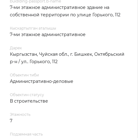
buidlding-passport.b-name
7-ми этажное административное здание на
собственной территории по улице Горького, 112
Кыскартылган аталышы
7-ми этажное административное
Дарек
Кыргызстан, Чуйская обл., г. Бишкек, Октябрьский
р-н / ул.. Горького, 112
Объектин тиби
Административно-деловые
Объектин статусу
В строительстве
Этажность
7
Подземная часть