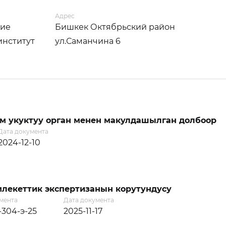
Адрес
тие
Бишкек Октябрьский район
институт
ул.Саманчина 6
м укуктуу орган менен макулдашылган долбоор
Дата документа
2024-12-10
лекеттик экспертизанын корутундусу
мента
Дата документа
-304-э-25
2025-11-17