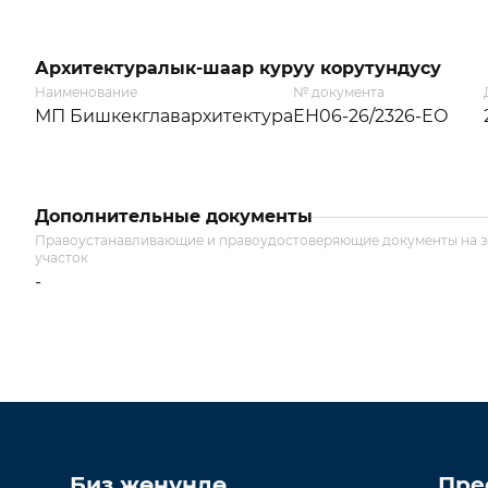
Архитектуралык-шаар куруу корутундусу
Наименование
№ документа
МП Бишкекглавархитектура
ЕН06-26/2326-ЕО
Дополнительные документы
Правоустанавливающие и правоудостоверяющие документы на 
участок
-
Биз жөнүндө
Пре