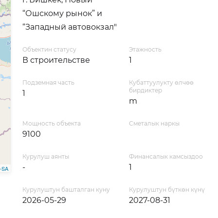
“Ошскому рынок” и
“Западный автовокзал"
Объектин статусу
Этажность
В строительстве
1
Подземная часть
Кубаттуулукту өлчөө
бирдиктер
1
m
Мощность объекта
Сметалык наркы
9100
Курулуш аянты
Финансалык камсыздоо
-
1
-SA
Курулуштун башталган куну
Курулуштун бүткөн күнү
2026-05-29
2027-08-31