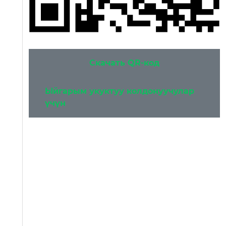
Скачать QR-код
Ыйгарым укуктуу колдонуучулар
үчүн