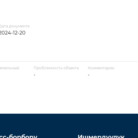
Дата документа
2024-12-20
земельный
Проблемность объекта
Комментарии
-
-
сс-борбору
Ишмердүүлүк