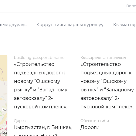
Верс
шмердүүлүк
Коррупцияга каршы күрөшүү
Кызматта
buidlding-passport.b-name
Кыскартылган аталышы
«Строительство
«Строительство
подъездных дорог к
подъездных дорог к
новому “Ошскому
новому “Ошскому
рынку” и “Западному
рынку” и “Западному
автовокзалу” 2-
автовокзалу” 2-
пусковой комплекс».
пусковой комплекс».
Дарек
Объектин тиби
Кыргызстан, г. Бишкек,
Дороги
г. Бишкек, Новый