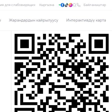
ия для слабовидящих
Байланыштар
р
Жарандардын кайрылуусу
Интерактивдүү карта