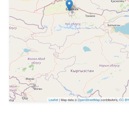
Leaflet
| Map data ©
OpenStreetMap
contributors,
CC-BY