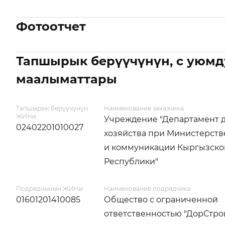
Фотоотчет
Тапшырык берүүчүнүн, с уюмд
маалыматтары
Тапшырык берүүчүнүн
Наименование заказчика
ЖИНи
Учреждение "Департамент 
02402201010027
хозяйства при Министерств
и коммуникации Кыргызско
Республики"
Подрядчынын ЖИНи
Наименование подрядчика
01601201410085
Общество с ограниченной
ответственностью "ДорСтро