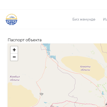
Биз жөнүндө
И
Паспорт объекта
+
−