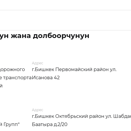
ун жана долбоорчунун
Адрес
дорожного
г.Бишкек Первомайский район ул.
е транспорта
Исанова 42
й
Адрес
г.Бишкек Октябрьский район ул. Шабда
й Групп"
Баатыра д.2/20