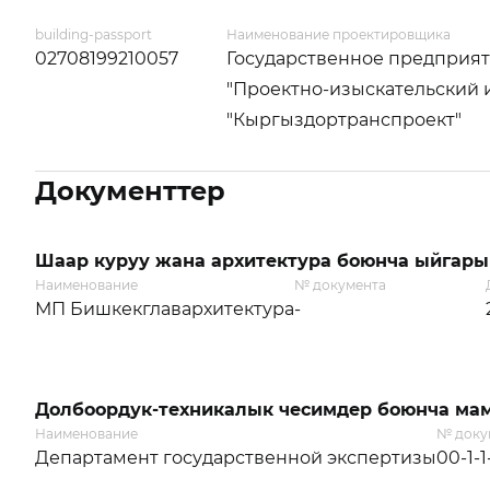
building-passport
Наименование проектировщика
02708199210057
Государственное предприя
"Проектно-изыскательский 
"Кыргыздортранспроект"
Документтер
Шаар куруу жана архитектура боюнча ыйгары
Наименование
№ документа
МП Бишкекглавархитектура
-
Долбоордук-техникалык чесимдер боюнча мам
Наименование
№ доку
Департамент государственной экспертизы
00-1-1