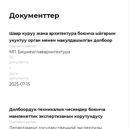
Документтер
Шаар куруу жана архитектура боюнча ыйгарым
укуктуу орган менен макулдашылган долбоор
Наименование
МП Бишкекглавархитектура
№
документа
-
Дата
документа
2025-07-15
Долбоордук-техникалык чесимдер боюнча
мамлекеттик экспертизанын корутундусу
Наименование
Департамент государственной экспертизы