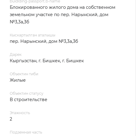
buidlding-passport.b-name
Блокированного жилого дома на собственном
земельном участке по пер. Нарынский, дом
№3,3а,3б
Кыскартылган аталышы
пер. Нарынский, дом №3,3а,3б
Дарек
Кыргызстан, г. Бишкек, г. Бишкек
Объектин тиби
Жилые
Объектин статусу
В строительстве
Этажность
2
Подземная часть