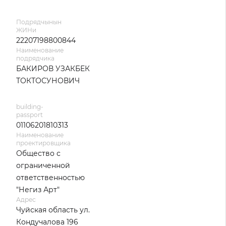
Подрядчынын
ЖИНи
22207198800844
Наименование
подрядчика
БАКИРОВ УЗАКБЕК
ТОКТОСУНОВИЧ
building-
passport
01106201810313
Наименование
проектировщика
Общество с
ограниченной
ответственностью
"Негиз Арт"
Адрес
Чуйская область ул.
Кондучалова 196