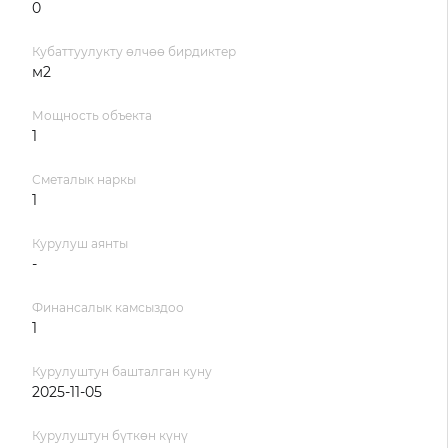
0
Кубаттуулукту өлчөө бирдиктер
м2
Мощность объекта
1
Сметалык наркы
1
Курулуш аянты
-
Финансалык камсыздоо
1
Курулуштун башталган куну
2025-11-05
Курулуштун бүткөн күнү