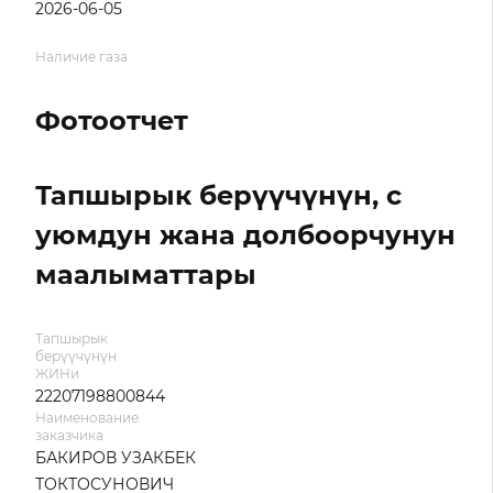
2026-06-05
Наличие газа
Фотоотчет
Тапшырык берүүчүнүн, с
уюмдун жана долбоорчунун
маалыматтары
Тапшырык
берүүчүнүн
ЖИНи
22207198800844
Наименование
заказчика
БАКИРОВ УЗАКБЕК
ТОКТОСУНОВИЧ