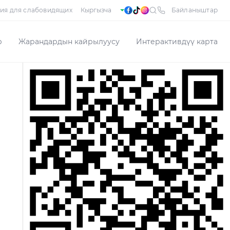
ия для слабовидящих
Байланыштар
р
Жарандардын кайрылуусу
Интерактивдүү карта