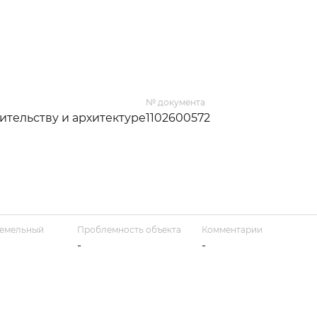
№ документа
ительству и архитектуре
1102600572
земельный
Проблемность объекта
Комментарии
-
-