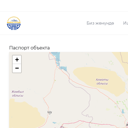
Биз жөнүндө
И
Паспорт объекта
+
−