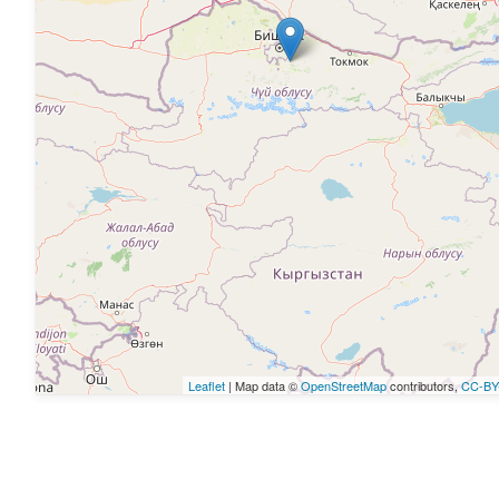
Leaflet
| Map data ©
OpenStreetMap
contributors,
CC-BY