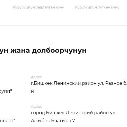
Курулуштун башталган куну
Курулуштун бүткөн күнү
ун жана долбоорчунун
Адрес
г.Бишкек Ленинский район ул. Разное б
рупп"
н
Адрес
город Бишкек Ленинский район ул.
нвест"
Ажыбек Баатыра 7