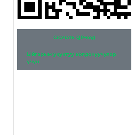
Скачать QR-код
Ыйгарым укуктуу колдонуучулар
үчүн