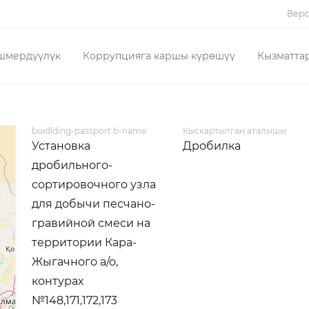
Верс
шмердүүлүк
Коррупцияга каршы күрөшүү
Кызматта
buidlding-passport.b-name
Кыскартылган аталышы
Установка
Дробилка
дробильного-
сортировочного узла
для добычи песчано-
гравийной смеси на
территории Кара-
Жыгачного а/о,
контурах
№148,171,172,173