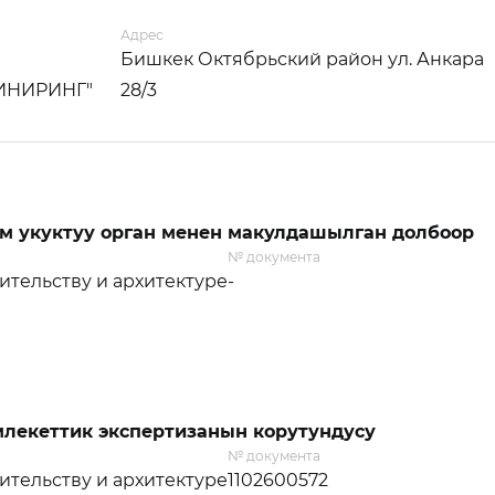
Адрес
Бишкек Октябрьский район ул. Анкара
ЖИНИРИНГ"
28/3
м укуктуу орган менен макулдашылган долбоор
№ документа
ительству и архитектуре
-
лекеттик экспертизанын корутундусу
№ документа
ительству и архитектуре
1102600572