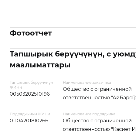
Фотоотчет
Тапшырык берүүчүнүн, с уюмд
маалыматтары
Тапшырык берүүчүнүн
Наименование заказчика
ЖИНи
Общество с ограниченной
00503202510196
ответственностью "АйБарсГ
Подрядчынын ЖИНи
Наименование подрядчика
01104201810266
Общество с ограниченной
ответственностью "Касиет И