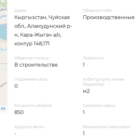
Дарек
Объектин тиби
Кыргызстан, Чуйская
Производственные
обл., Аламудунский р-
н, Кара-Жыгач а/о,
контур 148,171
Объектин статусу
Этажность
В строительстве
1
Подземная часть
Кубаттуулукту өлчөө
бирдиктер
0
м2
Мощность объекта
Сметалык наркы
-SA
850
1
Курулуш аянты
Финансалык камсыздоо
-
1