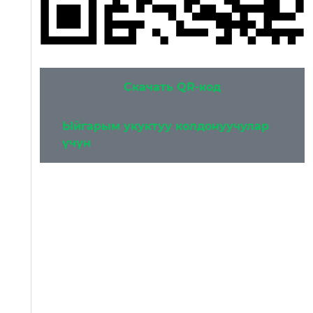
Скачать QR-код
Ыйгарым укуктуу колдонуучулар
үчүн