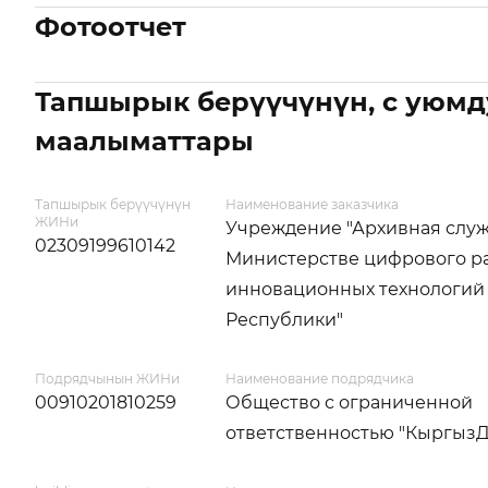
Фотоотчет
Тапшырык берүүчүнүн, с уюмд
маалыматтары
Тапшырык берүүчүнүн
Наименование заказчика
ЖИНи
Учреждение "Архивная слу
02309199610142
Министерстве цифрового р
инновационных технологий
Республики"
Подрядчынын ЖИНи
Наименование подрядчика
00910201810259
Общество с ограниченной
ответственностью "Кыргыз