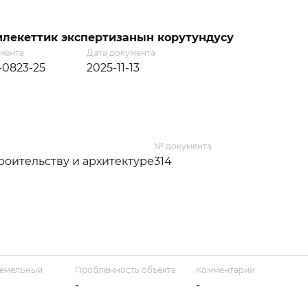
лекеттик экспертизанын корутундусу
мента
Дата документа
1-0823-25
2025-11-13
№ документа
оительству и архитектуре
314
земельный
Проблемность объекта
Комментарии
-
-