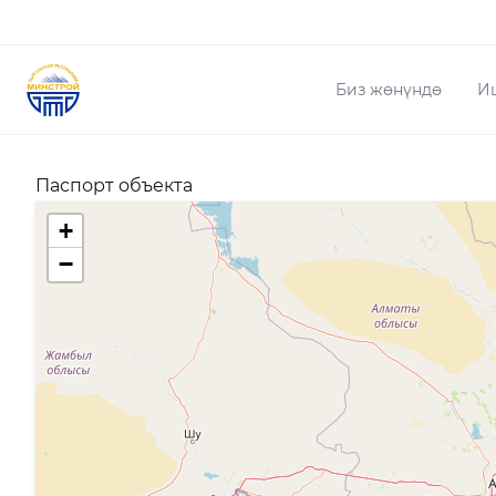
Биз жөнүндө
И
Паспорт объекта
+
−