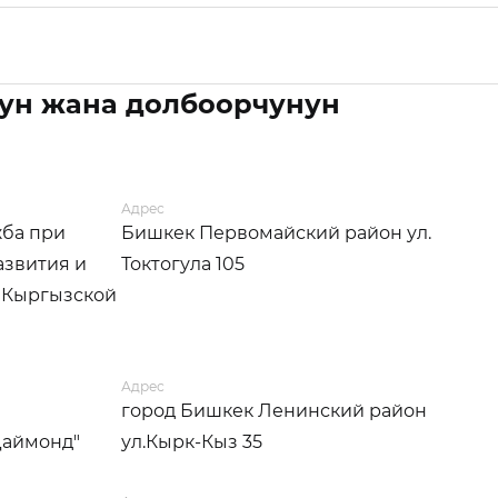
ун жана долбоорчунун
Адрес
жба при
Бишкек Первомайский район ул.
азвития и
Токтогула 105
 Кыргызской
Адрес
город Бишкек Ленинский район
Даймонд"
ул.Кырк-Кыз 35