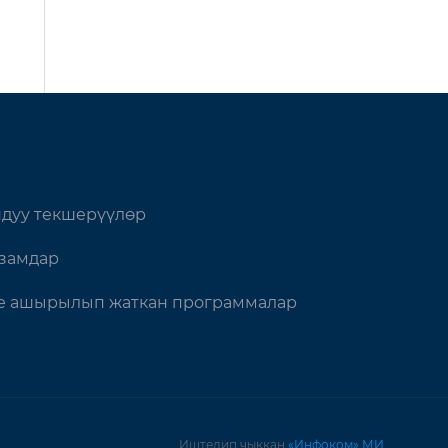
дуу текшерүүлөр
замдар
 ашырылып жаткан программалар
Иштелип чыккан
«Инфоком» МИ