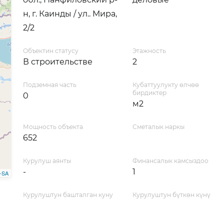
н, г. Каинды / ул.. Мира,
2/2
Объектин статусу
Этажность
В строительстве
2
Подземная часть
Кубаттуулукту өлчөө
бирдиктер
0
м2
Мощность объекта
Сметалык наркы
652
Курулуш аянты
Финансалык камсыздоо
-
1
-SA
Курулуштун башталган куну
Курулуштун бүткөн күнү