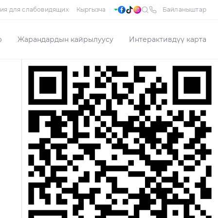
ия для слабовидящих
Байланыштар
р
Жарандардын кайрылуусу
Интерактивдүү карта