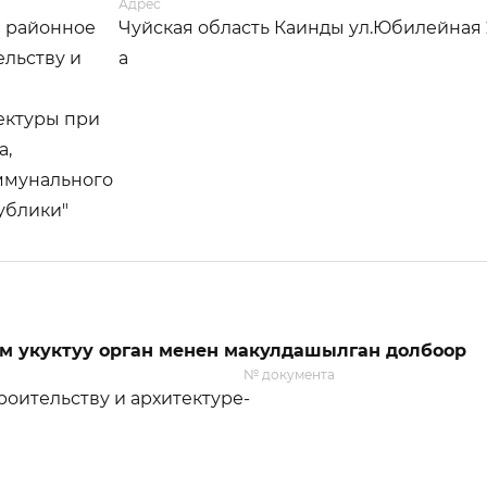
Адрес
 районное
Чуйская область Каинды ул.Юбилейная 
ельству и
а
ектуры при
а,
ммунального
ублики"
м укуктуу орган менен макулдашылган долбоор
№ документа
оительству и архитектуре
-