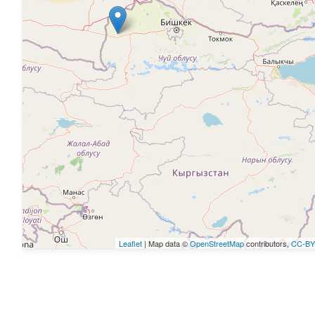
Leaflet
| Map data ©
OpenStreetMap
contributors,
CC-BY