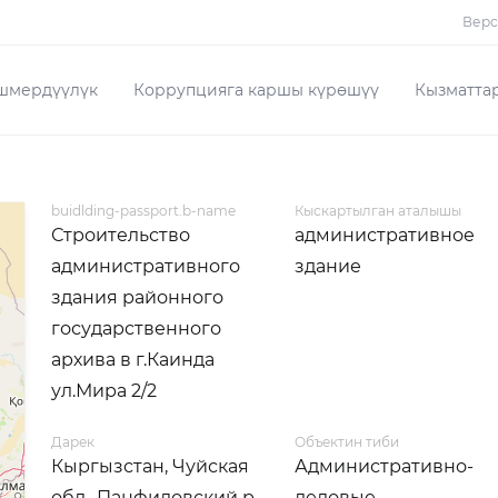
Верс
шмердүүлүк
Коррупцияга каршы күрөшүү
Кызматта
buidlding-passport.b-name
Кыскартылган аталышы
Строительство
административное
административного
здание
здания районного
государственного
архива в г.Каинда
ул.Мира 2/2
Дарек
Объектин тиби
Кыргызстан, Чуйская
Административно-
обл., Панфиловский р-
деловые