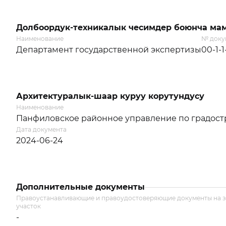
Долбоордук-техникалык чесимдер боюнча мам
Наименование
№ доку
Департамент государственной экспертизы
00-1-
Архитектуралык-шаар куруу корутундусу
Наименование
Панфиловское районное управление по градостр
Дата документа
2024-06-24
Дополнительные документы
Правоустанавливающие и правоудостоверяющие документы на 
участок
-