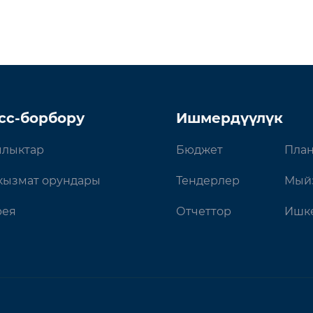
сс-борбору
Ишмердүүлүк
лыктар
Бюджет
План
кызмат орундары
Тендерлер
Мый
рея
Отчеттор
Ишке