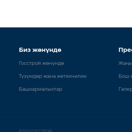
Биз жөнүндө
Пре
Госстрой жөнүндө
Жаңы
Түзүмдөр жана жетекчилик
Бош 
Башкармалыктар
Гале
©2023 ГОССТРОЙ