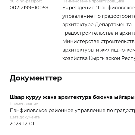
building-passport
Наименование проектировщика
00212199610059
Учреждение "Панфиловское
управление по градостроит
архитектуре Департамента
градостроительства и архит
Министерстве строительств
архитектуры и жилищно-ко
хозяйства Кыргызской Респ
Документтер
Шаар куруу жана архитектура боюнча ыйгары
Наименование
Панфиловское районное управление по градостр
Дата документа
2023-12-01