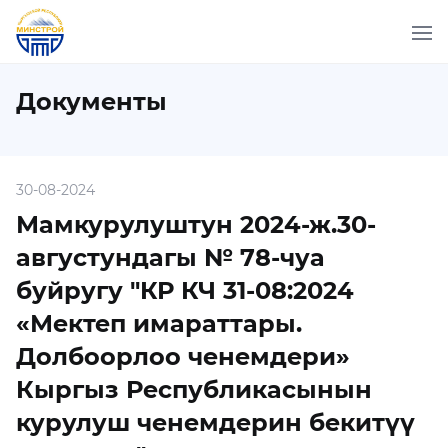
Документы
30-08-2024
Мамкурулуштун 2024-ж.30-
августундагы № 78-чуа
буйругу "КР КЧ 31-08:2024
«Мектеп имараттары.
Долбоорлоо ченемдери»
Кыргыз Республикасынын
курулуш ченемдерин бекитүү