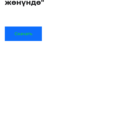
жөнүндө"
Скачать