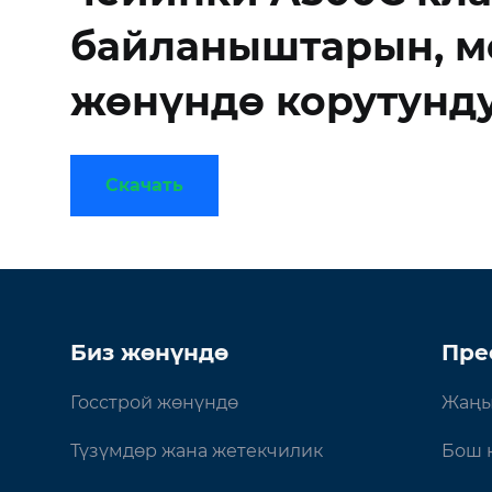
байланыштарын, м
жөнүндө корутунду
Скачать
Биз жөнүндө
Пре
Госстрой жөнүндө
Жаңы
Түзүмдөр жана жетекчилик
Бош 