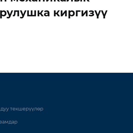
рулушка киргизүү
дуу текшерүүлөр
замдар