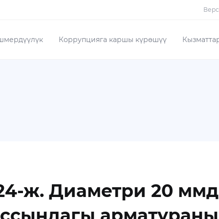
Верс
шмердүүлүк
Коррупцияга каршы күрөшүү
Кызматта
4-ж. Диаметри 20 ммд
ассындагы арматуран