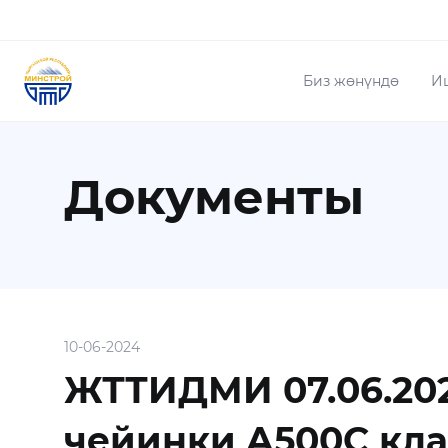
Биз жөнүндө
И
Документы
10-06-2024
ЖТТИДМИ 07.06.202
чейинки A500C кл