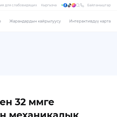
ия для слабовидящих
Байланыштар
р
Жарандардын кайрылуусу
Интерактивдүү карта
ен 32 ммге
ын механикалык