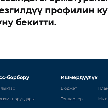
езгилдүү профилин ку
ну бекитти.
сс-борбору
Ишмердүүлүк
лыктар
Бюджет
План
кызмат орундары
Тендерлер
Мый