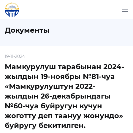
Документы
19-11-2024
Мамкурулуш тарабынан 2024-
жылдын 19-ноябры №81-чуа
«Мамкурулуштун 2022-
жылдын 26-декабрындагы
№60-чуа буйругун кучун
жоготту деп таануу жонундо»
буйругу бекитилген.