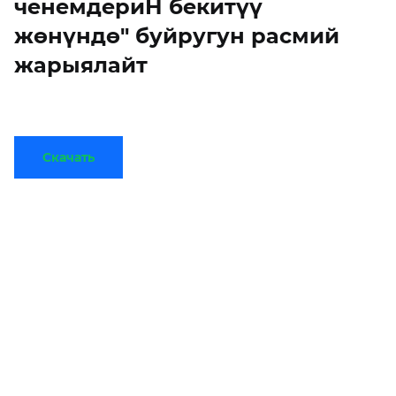
ченемдериН бекитүү
жөнүндө" буйругун расмий
жарыялайт
Скачать