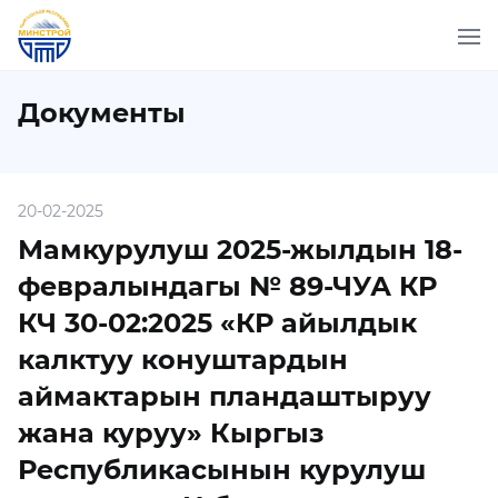
Документы
20-02-2025
Мамкурулуш 2025-жылдын 18-
февралындагы № 89-ЧУА КР
КЧ 30-02:2025 «КР айылдык
калктуу конуштардын
аймактарын пландаштыруу
жана куруу» Кыргыз
Республикасынын курулуш