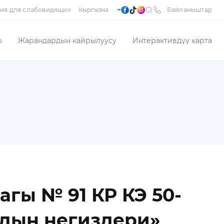
ия для слабовидящих
Байланыштар
р
Жарандардын кайрылуусу
Интерактивдүү карта
гы № 91 КР КЭ 50-
рдын негиздери»