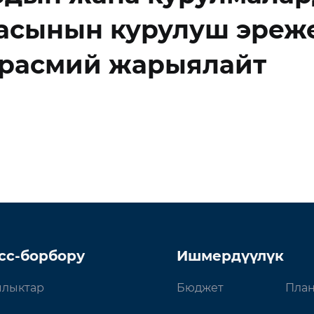
асынын курулуш эреж
 расмий жарыялайт
сс-борбору
Ишмердүүлүк
лыктар
Бюджет
План