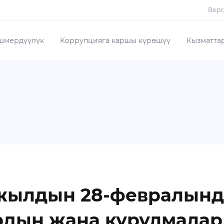
Верс
шмердүүлүк
Коррупцияга каршы күрөшүү
Кызматта
ылдын 28-февралында
ардын жана курулмала