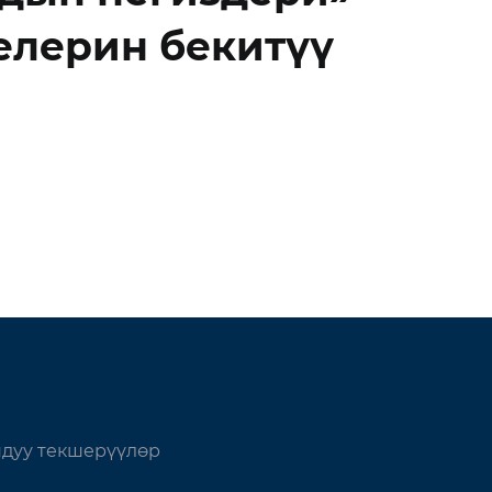
елерин бекитүү
дуу текшерүүлөр