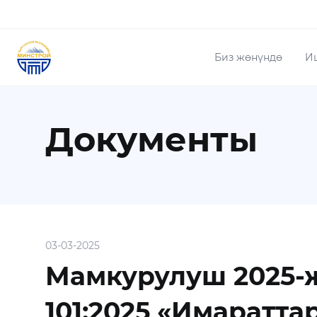
Биз жөнүндө
И
Документы
03-03-2025
Мамкурулуш 2025-ж
101:2025 «Имаратт