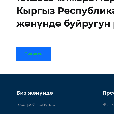
Кыргыз Республик
жөнүндө буйругун
Скачать
Биз жөнүндө
Пре
Госстрой жөнүндө
Жаңы