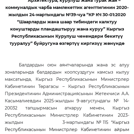
Архитектура, курулуш жана турак жай –
коммуналдык чарба мамлекеттик агенттигинин 2020-
жылдын 24-мартындагы №39-чуа “КР КЧ 30-01:2020
“Шаарларды жана шаар тибиндеги калктуу
конуштарды пландаштыруу жана куруу” Кыргыз
Республикасынын Курулуш ченемдери бекитүү
тууралуу” буйругуна өзгөртүү киргизүү жөнүндө
Балдардын оюн аянтчаларында жана эс алуу
зоналарында балдардын коопсуздугун камсыз кылуу
максатында, Кыргыз Республикасынын Министрлер
Кабинетинин Төрагасы – Кыргыз Республикасынын
Президентинин Администрациясынын Жетекчиси А.А.
Касымалиевдин 2025-жылдын 9-августундагы № 14-
20032 тапшырмасын аткаруу менен, Кыргыз
Республикасынын Министрлер Кабинетинин 2023-
жылдын 3-мартындагы №115 “
Кыргыз
Республикасынын Министрлер Кабинетинин айрым