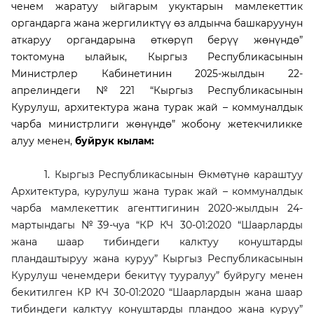
ченем жаратуу ыйгарым укуктарын мамлекеттик
органдарга жана жергиликтүү өз алдынча башкаруунун
аткаруу органдарына өткөрүп берүү жөнүндө”
токтомуна ылайык, Кыргыз Республикасынын
Министрлер Кабинетинин 2025-жылдын 22-
апрелиндеги №221 “Кыргыз Республикасынын
Курулуш, архитектура жана турак жай – коммуналдык
чарба министрлиги жөнүндө” жобону жетекчиликке
алуу менен,
буйрук кылам:
1.
Кыргыз Республикасынын Өкмөтүнө караштуу
Архитектура, курулуш жана турак жай – коммуналдык
чарба мамлекеттик агенттигинин 2020-жылдын 24-
мартындагы №39-чуа “КР КЧ 30-01:2020 “Шаарларды
жана шаар тибиндеги калктуу конуштарды
пландаштыруу жана куруу” Кыргыз Республикасынын
Курулуш ченемдери бекитүү тууралуу” буйругу менен
бекитилген КР КЧ 30-01:2020 “Шаарлардын жана шаар
тибиндеги калктуу конуштарды пландоо жана куруу”