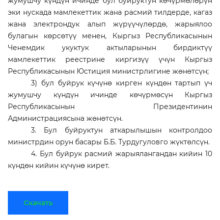
жумушчу күндүн ичинде бул буйруктун көчүрмөлөрүн
эки нускада мамлекеттик жана расмий тилдерде, кагаз
жана электрондук алып жүрүүчүлөрдө, жарыялоо
булагын көрсөтүү менен, Кыргыз Республикасынын
Ченемдик укуктук актыларынын бирдиктүү
мамлекеттик реестрине киргизүү үчүн Кыргыз
Республикасынын Юстиция министрлигине жөнөтсүн;
3) бул буйрук күчүнө кирген күндөн тартып үч
жумушчу күндүн ичинде көчүрмөсүн Кыргыз
Республикасынын Президентинин
Администрациясына жөнөтсүн.
3. Бул буйруктун аткарылышын контролдоо
министрдин орун басары Б.Б. Турдугуловго жүктөлсүн.
4. Бул буйрук расмий жарыялангандан кийин 10
күндөн кийин күчүнө кирет.
Скачать