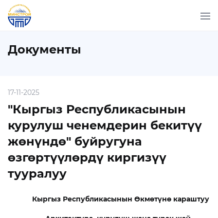
Документы
17-11-2025
"Кыргыз Республикасынын
курулуш ченемдерин бекитүү
жөнүндө" буйругуна
өзгөртүүлөрдү киргизүү
тууралуу
Кыргыз
Республикасынын Өкмөтүнө караштуу