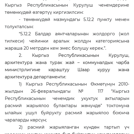
Кыргыз Республикасынын Курулуш ченемдерине
төмөнкүдөй өзгөртүү киргизилсин:
- төмөнкүдөй мазмундагы 5.12.2 пункту менен
толукталсын:
“
5.12.2
Балдар аянтчаларынан жолдорго (жол
тилкеси) чейинки аралык жолдун категориясына
жараша 20 метрден кем эмес болушу керек.”.
2.
Кыргыз Республикасынын Курулуш,
архитектура жана турак жай – коммуналдык чарба
министрлигине караштуу Шаар куруу жана
архитектура департаменти:
1) Кыргыз Республикасынын Өкмөтүнүн 2010-
жылдын 26-февралындагы № 117 "Кыргыз
Республикасынын ченемдик укуктук актыларын
расмий жарыялоо булактары жөнүндө" токтомуна
ылайык ушул буйрукту расмий жарыялоо боюнча
чараларды көрсүн;
2) расмий жарыяланган күндөн тартып үч