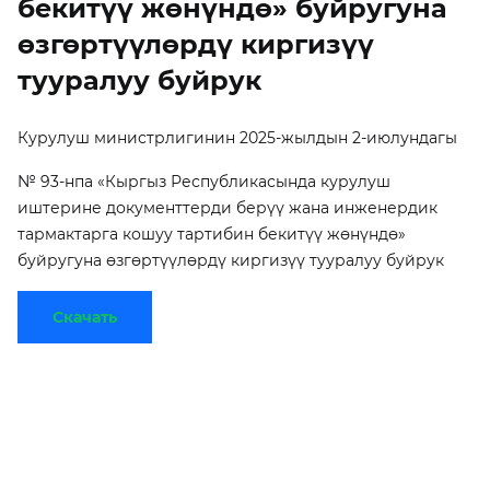
бекитүү жөнүндө» буйругуна
өзгөртүүлөрдү киргизүү
тууралуу буйрук
Курулуш министрлигинин 2025-жылдын 2-июлундагы
№ 93-нпа «Кыргыз Республикасында курулуш
иштерине документтерди берүү жана инженердик
тармактарга кошуу тартибин бекитүү жөнүндө»
буйругуна өзгөртүүлөрдү киргизүү тууралуу буйрук
Скачать