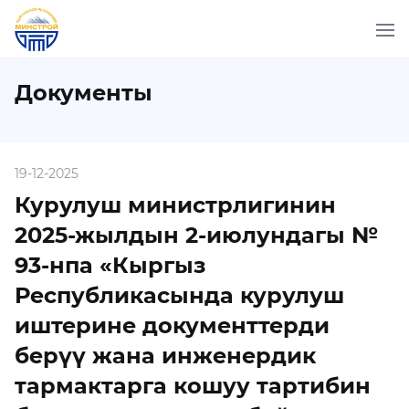
Документы
19-12-2025
Курулуш министрлигинин
2025-жылдын 2-июлундагы №
93-нпа «Кыргыз
Республикасында курулуш
иштерине документтерди
берүү жана инженердик
тармактарга кошуу тартибин