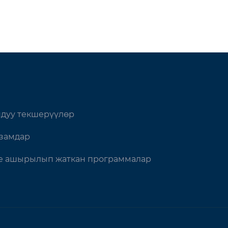
дуу текшерүүлөр
замдар
 ашырылып жаткан программалар