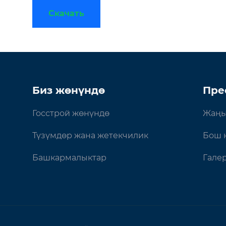
Скачать
Биз жөнүндө
Пре
Госстрой жөнүндө
Жаңы
Түзүмдөр жана жетекчилик
Бош 
Башкармалыктар
Гале