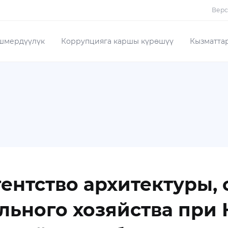
Верс
шмердүүлүк
Коррупцияга каршы күрөшүү
Кызматта
ентство архитектуры, 
ьного хозяйства при 