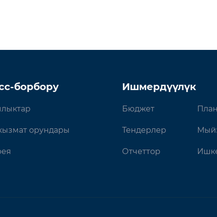
сс-борбору
Ишмердүүлүк
лыктар
Бюджет
План
кызмат орундары
Тендерлер
Мый
рея
Отчеттор
Ишке