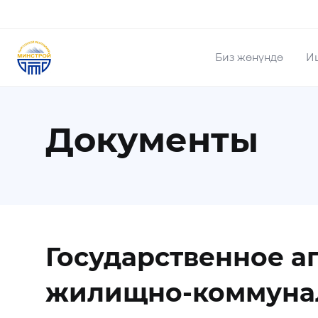
Биз жөнүндө
И
Документы
Государственное аг
жилищно-коммунал