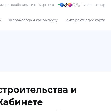
ия для слабовидящих
Байланыштар
р
Жарандардын кайрылуусу
Интерактивдүү карта
строительства и
Кабинете