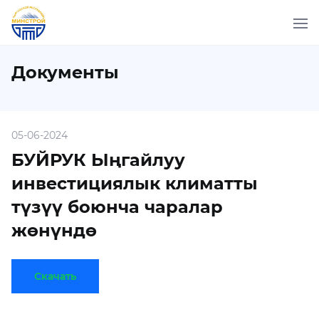
Документы
05-06-2024
БУЙРУК Ыңгайлуу
инвестициялык климатты
түзүү боюнча чаралар
жөнүндө
Скачать