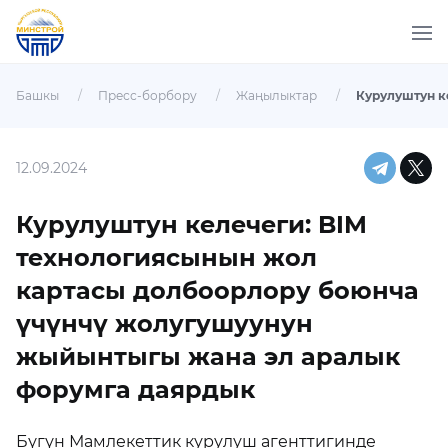
Башкы
/
Пресс-борбору
/
Жаңылыктар
/
12.09.2024
Курулуштун келечеги: BIM
технологиясынын жол
картасы долбоорлору боюнча
үчүнчү жолугушуунун
жыйынтыгы жана эл аралык
форумга даярдык
Бүгүн Мамлекеттик курулуш агенттигинде