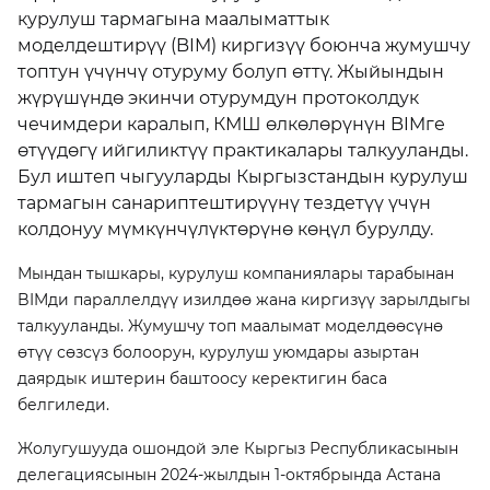
курулуш тармагына маалыматтык
моделдештирүү (BIM) киргизүү боюнча жумушчу
топтун үчүнчү отуруму болуп өттү. Жыйындын
жүрүшүндө экинчи отурумдун протоколдук
чечимдери каралып, КМШ өлкөлөрүнүн BIMге
өтүүдөгү ийгиликтүү практикалары талкууланды.
Бул иштеп чыгууларды Кыргызстандын курулуш
тармагын санариптештирүүнү тездетүү үчүн
колдонуу мүмкүнчүлүктөрүнө көңүл бурулду.
Мындан тышкары, курулуш компаниялары тарабынан
BIMди параллелдүү изилдөө жана киргизүү зарылдыгы
талкууланды. Жумушчу топ маалымат моделдөөсүнө
өтүү сөзсүз болоорун, курулуш уюмдары азыртан
даярдык иштерин баштоосу керектигин баса
белгиледи.
Жолугушууда ошондой эле Кыргыз Республикасынын
делегациясынын 2024-жылдын 1-октябрында Астана