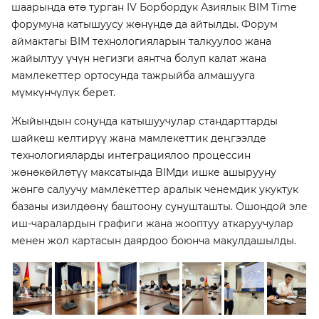
шаарында өтө турган IV Борбордук Азиялык BIM Time
форумуна катышуусу жөнүндө да айтылды. Форум
аймактагы BIM технологияларын талкуулоо жана
жайылтуу үчүн негизги аянтча болуп калат жана
мамлекеттер ортосунда тажрыйба алмашууга
мүмкүнчүлүк берет.
Жыйындын соңунда катышуучулар стандарттарды
шайкеш келтирүү жана мамлекеттик деңгээлде
технологияларды интеграциялоо процессин
жөнөкөйлөтүү максатында BIMди ишке ашырууну
жөнгө салуучу мамлекеттер аралык ченемдик укуктук
базаны изилдөөнү баштоону сунушташты. Ошондой эле
иш-чаралардын графиги жана жооптуу аткаруучулар
менен жол картасын даярдоо боюнча макулдашылды.