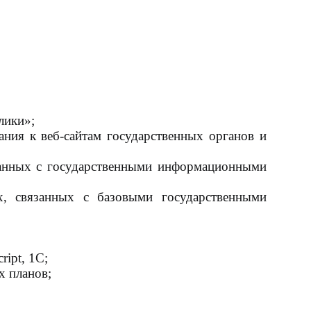
лики»;
ания к веб-сайтам государственных органов и
занных с государственными информационными
х, связанных с базовыми государственными
ript, 1C;
х планов;