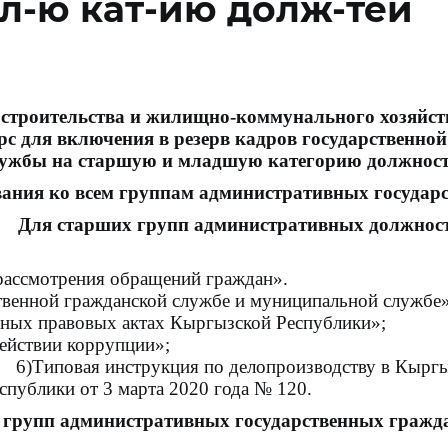
мл-ю кат-ию долж-тей
, строительства и жилищно-коммунального хозяй
с для включения в резерв кадров государственн
ужбы на
старшую и
младшую
категорию должнос
ния ко всем группам административных государ
Для старших групп административных должност
рассмотрения обращений граждан».
твенной гражданской службе и муниципальной службе»
вных правовых актах Кыргызской Республики»;
 Республики «О противо
6)Типовая инструкция по делопроизводству в Кыргы
публики от 3 марта 2020 года № 120.
групп административных государственных гражда