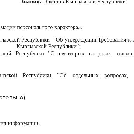
Знания:
-Законов Кырг
авлен
мации персонального характера».
ызской Республики "Об утверждении Требования к ве
гызской Республики";
ызской Республики "О некоторых вопросах, связа
гызской Республики "Об отдельных вопросах, 
ательно).
ения информации;