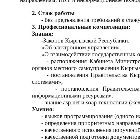
2. Стаж работы
- без предъявления требований к стажу
3. Профессиональные компетенции:
Знания:
-Законов Кыргызской Республики:
«Об электронном управлении»,
«О взаимодействии государственных ор
- распоряжения Кабинета Министров
органов местного самоуправления
Кыргыз
- постановления Правительства Кырг
системами»,
-
постановления Правительст
информационными ресурсами».
- знание asp.net и soap технологии (жел
Умения:
- языков программирования (одного или н
- определения приоритетных направлений
- качественного исполнения поручений
- качественной подготовки документов,