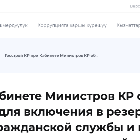
Верс
шмердүүлүк
Коррупцияга каршы күрөшүү
Кызматта
Госстрой КР при Кабинете Министров КР объявляет открытый конкурс для включения в резерв кадров государственной гражданской службы и муниципальной службы на ст-ю и мл-ю кат-ию долж-тей
абинете Министров КР 
для включения в резе
гражданской службы и