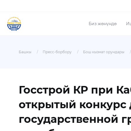
Биз жөнүндө
И
Башкы
/
Пресс-борбору
/
Бош кызмат орундары
/
Госстрой КР при К
открытый конкурс 
государственной 