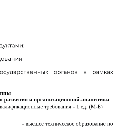
дуктами;
дования;
осударственных органов в рамках
уппы
о развития и организационной-аналитики
алификационные требования - 1 ед. (
М-Б
)
льного образования:
- высшее техническое образование по