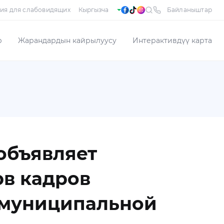
ия для слабовидящих
Байланыштар
р
Жарандардын кайрылуусу
Интерактивдүү карта
объявляет
рв кадров
 муниципальной