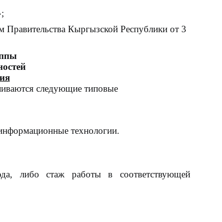
;
ем Правительства Кыргызской Республики от 3
уппы
ностей
тия
ливаются следующие типовые
 информационные технологии
.
ода, либо стаж работы в соответствующей
омпетенции: