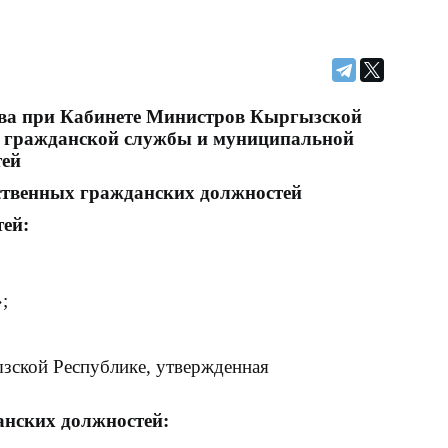
ства при Кабинете Министров Кыргызской
ой гражданской службы и муниципальной
тей
ственных гражданских должностей
ей:
;
действии коррупции»;
зской Республике, утвержденная
нских должностей: