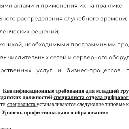
ыми актами и применения их на практике;
ьного распределения служебного времени;
ленческих решений;
ехникой, необходимыми программными про
вычислительных сетей и серверного обору
рственных услуг и бизнес-процессов г
.
Квалификационные требования для младшей гр
жданских должностей
специалист
а
отдела цифровог
сти
специалиста
устанавливаются следующие типовые кв
1. Уровень профессиона
огии.