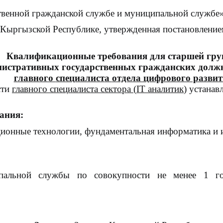
твенной гражданской службе и муниципальной службе»
в Кыргызской Республике, утвержденная постановлени
Квалификационные требования для
старшей
гр
истративных государственных гражданских долж
главного
специалист
а
отдела цифрового разви
сти
главного специалиста сектора
(
IT
аналитик
)
устанав
ания:
ционные технологии, фундаментальная информатика и
ипальной службы по совокупности не менее 1 г
сиональные к