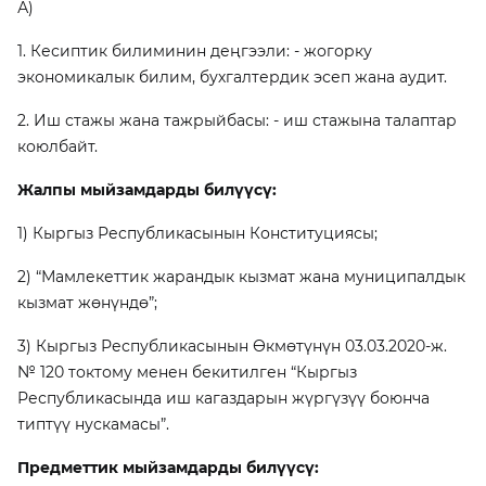
А)
1. Кесиптик билиминин деңгээли: - жогорку
экономикалык билим, бухгалтердик эсеп жана аудит.
2. Иш стажы жана тажрыйбасы: - иш стажына талаптар
коюлбайт.
Жалпы мыйзамдарды билүүсү:
1) Кыргыз Республикасынын Конституциясы;
2) “Мамлекеттик жарандык кызмат жана муниципалдык
кызмат жөнүндө”;
3) Кыргыз Республикасынын Өкмөтүнүн 03.03.2020-ж.
№ 120 токтому менен бекитилген “Кыргыз
Республикасында иш кагаздарын жүргүзүү боюнча
типтүү нускамасы”.
Предметтик мыйзамдарды билүүсү: