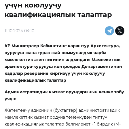
үчүн коюлуучу
квалификациялык талаптар
11.10.2024 04:10
КР Министрлер Кабинетине караштуу Архитектура,
курулуш жана турак жай-коммуналдык чарба
мамлекеттик агенттигинин алдындагы Мамлекеттик
архитектура-курулуш контролдоо Департаментинин
кадрлар резервине киргизүү үчүн коюлуучу
квалификациялык талаптар
Административдик кызмат орундарынын кенже тобу
үчүн:
Жетектөөчү адисинин (бухгалтер) административдик
мамлекеттик кызмат ордуна төмөнкүдөй типтүү
квалификациялык талаптар белгиленет - 1 бирдик (М-