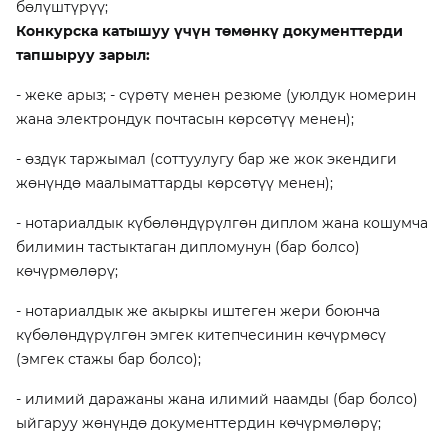
бөлүштүрүү;
Конкурска катышуу үчүн төмөнкү документтерди
тапшыруу зарыл:
- жеке арыз; - сүрөтү менен резюме (уюлдук номерин
жана электрондук почтасын көрсөтүү менен);
- өздүк таржымал (соттуулугу бар же жок экендиги
жөнүндө маалыматтарды көрсөтүү менен);
- нотариалдык күбөлөндүрүлгөн диплом жана кошумча
билимин тастыктаган дипломунун (бар болсо)
көчүрмөлөрү;
- нотариалдык же акыркы иштеген жери боюнча
күбөлөндүрүлгөн эмгек китепчесинин көчүрмөсү
(эмгек стажы бар болсо);
- илимий даражаны жана илимий наамды (бар болсо)
ыйгаруу жөнүндө документтердин көчүрмөлөрү;