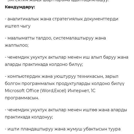
Көндүмдөрү:
- аналитикалык жана стратегиялык документтерди
иштеп чыгу
- маалыматты талдоо, системалаштыруу жана
жалпылоо;
- ченемдик укуктук актылар менен иш алып баруу жана
аларды практикада колдоно билүү;
- компьютердик жана уюштуруу техникасын, зарыл
болгон программалык продуктуларды колдоно билүү
Microsoft Office (Word,Excel) Интернет, 1С
программасын.
- ченемдик укуктук актылар менен иштөө жана аларды
практикада колдонуу;
- ишти пландаштыруу жана жумуш убактысын туура