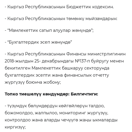
- Кыргыз Республикасынын Бюджеттик кодексин.
- Кыргыз Республикасынын төмөнкү мыйзамдарын:
- “Мамлекеттик сатып алуулар жөнүндө”;
- “Бухгалтердик эсеп жөнүндө”
- Кыргыз Республикасынын Финансы министрлигинин
2018-жылдын 25- декабрындагы №137-п буйругу менен
бекитилген Мамлекеттик башкаруу секторунда
бухгалтердик эсепти жана финансылык отчетту
жүргүзүү боюнча жобону;
Топко тиешелүү көндүмдөр: Билгичтиги:
- түзүмдүк бөлүмдөрдүн көйгөйлөрүн талдоо,
божомолдоо, жалпылоо, мониторинг жүргүзүү,
контролдоо жана аларды чечүүгө жаңы ыкмаларды
киргизүү;