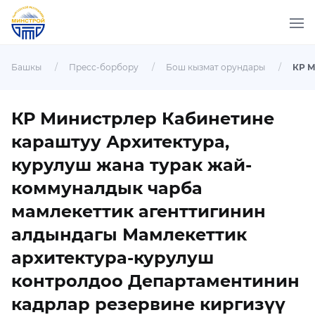
Башкы
/
Пресс-борбору
/
Бош кызмат орундары
/
КР Министрлер Кабинетине
караштуу Архитектура,
курулуш жана турак жай-
коммуналдык чарба
мамлекеттик агенттигинин
алдындагы Мамлекеттик
архитектура-курулуш
контролдоо Департаментинин
кадрлар резервине киргизүү