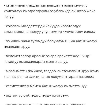
- кызыкчылыктардын кагылышына алып келүүчү
көйгөйлүү кырдаалдарды өз убагында аныктоо жана
чечүү;
- коюлган милдеттерди чечүүдө новатордук
ыкмаларды колдонуу үчүн мүмкүнчүлүктөрдү издөө;
- өз ишин жана түзүмдүк бөлүмдүн ишин натыйжалуу
пландаштыруу;
- ведомстволор аралык өз ара аракеттенүү; - чыр-
чатактуу кырдаалдарды жөнгө салуу.
- маалыматты жыйноо, талдоо, системалаштыруу жана
жалпылоо; - аналитикалык документтерди даярдоо;
- кесиптештер менен натыйжалуу кызматташуу;
- иштиктүү сүйлөшүүлөрдү жүргүзүү;
- эмгектин жаңы шарттарына адаптациялашуу.