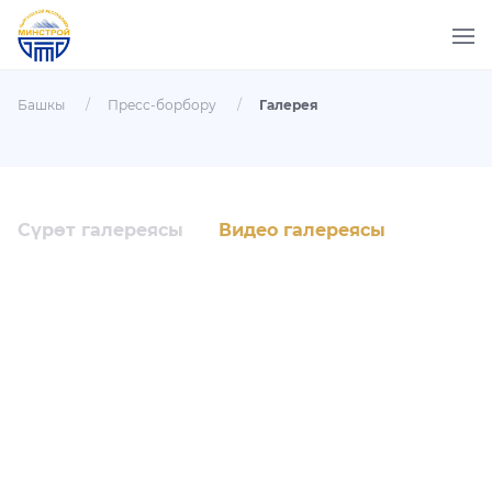
Башкы
/
Пресс-борбору
/
Галерея
Фотогалерея
Сүрөт галереясы
Видео галереясы