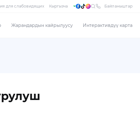
ия для слабовидящих
Байланыштар
р
Жарандардын кайрылуусу
Интерактивдүү карта
урулуш