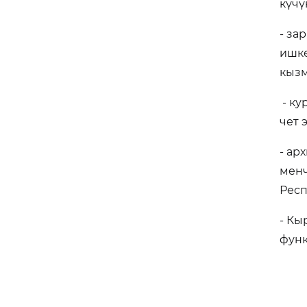
күчү
- за
ишке
кызм
- ку
чет 
- ар
менч
Респ
- Кы
функ