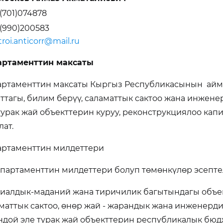
(701)074878
(990)200583
roi.anticorr@mail.ru
артаменттин максаты
ртаменттин максаты Кыргыз Республикасынын айм
ттагы, билим берүү, саламаттык сактоо жана инжен
турак жай объекттерин куруу, реконструкциялоо кап
лат.
ртаменттин милдеттери
епартаменттин милдеттери болуп төмөнкүлөр эсепте
циалдык-маданий жана тиричилик багытындагы объек
маттык сактоо, өнөр жай - жарандык жана инженерд
дой эле турак жай объекттерин республикалык бю