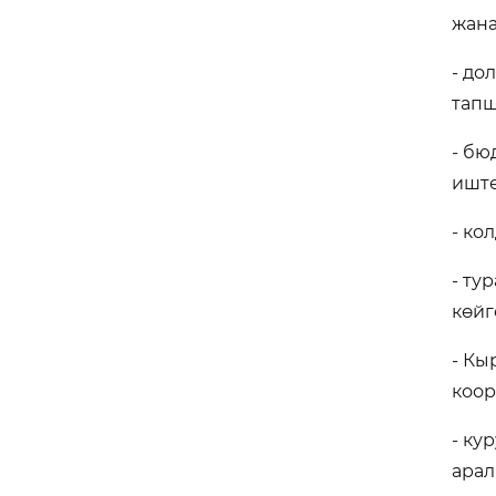
жана
- до
тапш
- бю
иште
- ко
- ту
көйг
- Кы
коор
- ку
арал