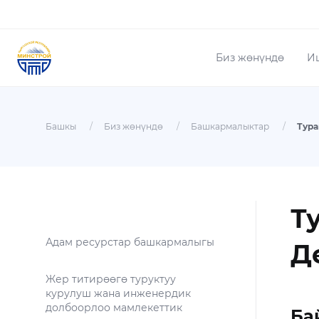
Биз жөнүндө
И
Башкы
/
Биз жөнүндө
/
Башкармалыктар
/
Т
Адам ресурстар башкармалыгы
Д
Жер титирөөгө туруктуу
курулуш жана инженердик
долбоорлоо мамлекеттик
Ба