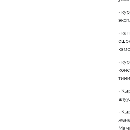
- ку
эксп
- ка
ошон
камс
- ку
конс
тийи
- Кы
алуу
- Кы
жана
Мамк