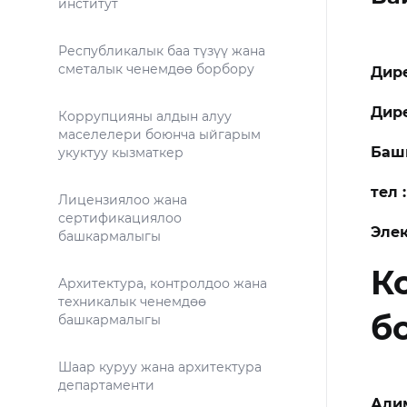
институт
Республикалык баа түзүү жана
сметалык ченемдөө борбору
Дир
Дир
Коррупцияны алдын алуу
маселелери боюнча ыйгарым
Баш
укуктуу кызматкер
тел :
Лицензиялоо жана
сертификациялоо
Элек
башкармалыгы
К
Архитектура, контролдоо жана
техникалык ченемдөө
б
башкармалыгы
Шаар куруу жана архитектура
департаменти
Али