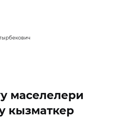
атырбекович
у маселелери
у кызматкер