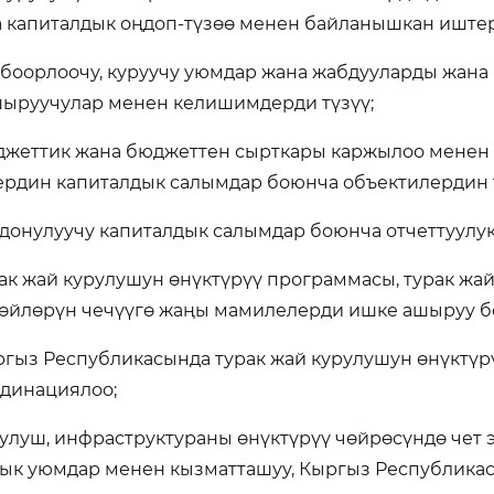
 капиталдык оңдоп-түзөө менен байланышкан иштер
лбоорлоочу, куруучу уюмдар жана жабдууларды жан
ыруучулар менен келишимдерди түзүү;
джеттик жана бюджеттен сырткары каржылоо менен
рдин капиталдык салымдар боюнча объектилердин 
лдонулуучу капиталдык салымдар боюнча отчеттуулук
рак жай курулушун өнүктүрүү программасы, турак жай
өйлөрүн чечүүгө жаңы мамилелерди ишке ашыруу б
ргыз Республикасында турак жай курулушун өнүктү
динациялоо;
рулуш, инфраструктураны өнүктүрүү чөйрөсүндө чет 
ык уюмдар менен кызматташуу, Кыргыз Республик