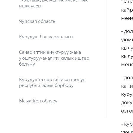
"Кыргызкурулуш" мамлекеттик
жана
ишканасы
кайр
мене
Чуйская область
- до
Курулуш башкармалыгы
уюмд
кылу
Санариптик өнүктүрүү жана
кылу
уюштуруу-аналитикалык иштер
бөлүмү
мене
- до
Курулушта сертификаттоонун
республикалык борбору
капи
куру
Ысык-Көл облусу
доку
өзгө
- ку
уюшт