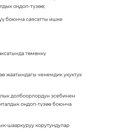
лдык оңдоп-түзөө;
үү боюнча саясатты ишке
аксатында төмөнкү
зөө жаатындагы ченемдик укуктук
ралык долбоорлордун эсебинен
италдык оңдоп-түзөө боюнча
ык-шааркуруу корутундулар