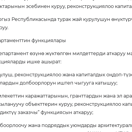
ктарынын эсебинен куруу, реконструкциялоо капита
ргыз Республикасында турак жай курулушун өнүктүр
уу.
артаменттин функциялары
Департамент өзүнө жүктөлгөн милдеттерди аткаруу м
цияларды ишке ашырат:
рулуш, реконструкциялоо жана капиталдык оңдоп-тү
лардын долбоорлорун иштеп чыгууга катышуу;
млекеттин каражаттарынын, гранттардын жана эл а
ылануучу объекттерин куруу, реконструкциялоо кап
диктүү заказчы” функциясын аткаруу;
лбоорлоочу жана подряддык уюмдарды архитектурал