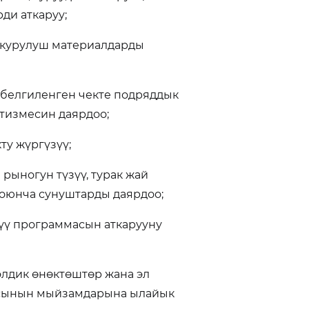
ди аткаруу;
а курулуш материалдарды
 белгиленген чекте подряддык
тизмесин даярдоо;
ту жүргүзүү;
 рыногун түзүү, турак жай
оюнча сунуштарды даярдоо;
рүү программасын аткарууну
элдик өнөктөштөр жана эл
асынын мыйзамдарына ылайык