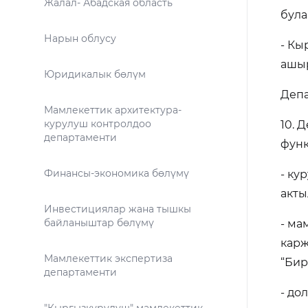
Жалал- Абадская область
була
Нарын облусу
- Кы
ашыр
Юридикалык бөлүм
Деп
Мамлекеттик архитектура-
курулуш контролдоо
10. 
департаменти
функ
Финансы-экономика бөлүмү
- ку
акты
Инвестициялар жана тышкы
байланыштар бөлүмү
- ма
карж
Мамлекеттик экспертиза
“Бир
департаменти
- до