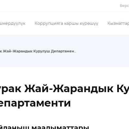
Верс
шмердүүлүк
Коррупцияга каршы күрөшүү
Кызматта
Турак Жай-Жарандык Курулуш Департаменти
урак Жай-Жарандык К
епартаменти
йланыш маалыматтары