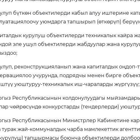
рулуп бүткөн объектилерди кабыл алуу иштерине ка
луатациялоочу уюмдарга тапшырып (өткөрүп) берүүн
питалдык курулуш объектилерди техникалык кайра ж
дой эле ушул объектилерди жабдуулар жана курул
ыздоо;
рулуп, реконструкцияланып жана капиталдык оңдоп-
ервациялоо учурунда, подрядчы менен бирге объек
штүү уюштуруу-техникалык иш-чараларды жүргүзүү;
ргыз Республикасынын колдонулуудагы мыйзамдары
лар чөйрөсүндө конкурстарды (тендерлерди) уюштур
ргыз Республикасынын Министрлер Кабинетине кара
 турак жай-коммуналдык чарба мамлекеттик агентт
урулуш) тапшырмасы боюнча объектилерди долбоор