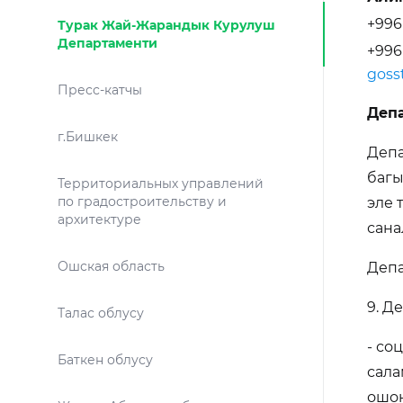
+996
Турак Жай-Жарандык Курулуш
Департаменти
+996
gosst
Пресс-катчы
Деп
г.Бишкек
Депа
багы
Территориальных управлений
по градостроительству и
эле 
архитектуре
сана
Ошская область
Депа
9. Д
Талас облусу
- со
Баткен облусу
сала
ошон