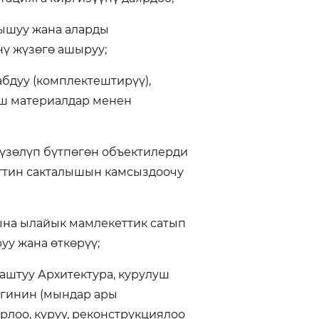
тышуу жана аларды
ү жүзөгө ашыруу;
абдуу (комплектештирүү),
уш материалдар менен
түзөлүп бүтпөгөн объектилерди
ттин сакталышын камсыздоочу
на ылайык мамлекеттик сатып
уу жана өткөрүү;
штуу Архитектура, курулуш
игинин (мындар ары
лоо, куруу, реконструкциялоо