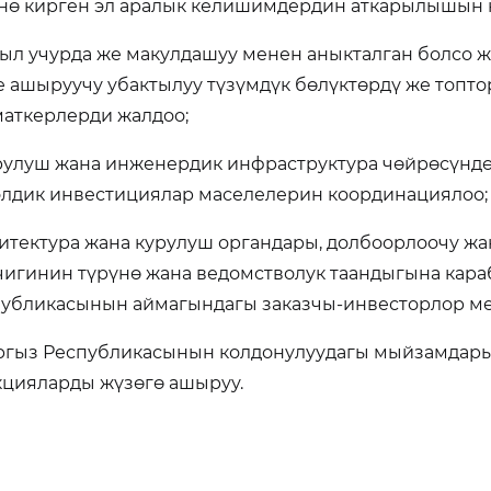
нө кирген эл аралык келишимдердин аткарылышын 
рыл учурда же макулдашуу менен аныкталган болсо 
 ашыруучу убактылуу түзүмдүк бөлүктөрдү же топто
аткерлерди жалдоо;
рулуш жана инженердик инфраструктура чөйрөсүндө
элдик инвестициялар маселелерин координацияло
хитектура жана курулуш органдары, долбоорлоочу ж
игинин түрүнө жана ведомстволук таандыгына кара
убликасынын аймагындагы заказчы-инвесторлор ме
ргыз Республикасынын колдонулуудагы мыйзамдар
цияларды жүзөгө ашыруу.