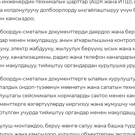
 инженердик-техникалык шарттар (АШК жана ИТШ), о
а колдонулуучу долбоорлорду ыңгайлаштыруу үчүн 
н камсыздоо;
лбоордук-сметалык документтерди даярдоо жана бе
ар менен макулдашуу, анын аткарылышына контроль
уну, электр жабдууну, жылуулук берүүнү, ысык жана 
уну, канализацияны, радио жана телефон каналдар
н макулдашуу, тийиштүү органдардан курулушка урук
лбоордук-сметалык документтерге ылайык курулушт
талдык ондоп-түзөөнүн мөөнөтүн жана сапатын тех
луштагы сейсмикалык нормаларды сактоо менен кам
менттерге өзгөртүүлөрдү киргизүү жана жумушчу ч
ртүлгөн учурда тийиштүү органдар менен макулдашу
рулуш-монтаждоо, берүү-жөнгө салуу жана башка тү
уруу жана камсыздоо, курулуш объекттерин эксплуа