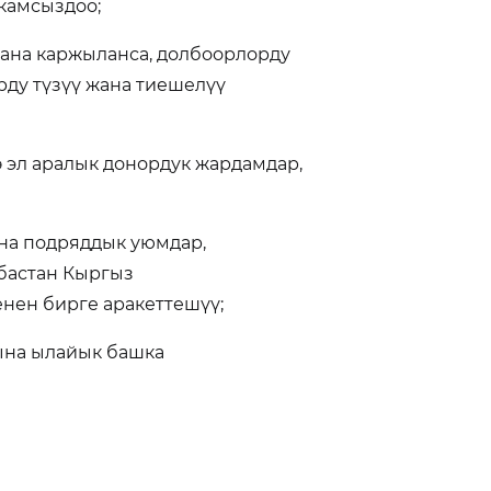
камсыздоо;
жана каржыланса, долбоорлорду
рду түзүү жана тиешелүү
 эл аралык донордук жардамдар,
о;
ана подряддык уюмдар,
бастан Кыргыз
нен бирге аракеттешүү;
ына ылайык башка