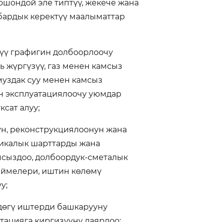
шондой эле типтүү, жекече жана
бардык керектүү маалыматтар
рүү графигин долбоорлоочу
 жүргүзүү, газ менен камсыз
муздак суу менен камсыз
ын эксплуатациялоочу уюмдар
сат алуу;
ун, реконструкциялоонун жана
никалык шарттарды жана
сыздоо, долбоордук-сметалык
иймелери, иштин көлөмү
у;
рдөгү иштерди башкарууну
тацияга киргизүүнү даярдоо;