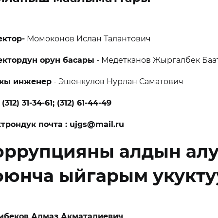
ектор-
Момоконов Ислан Талантович
ектордун орун басары
- Медетканов Жыргалбек Ба
кы инженер
- Эшенкулов Нурлан Саматович
 (312) 31-34-61;
(312) 61-44-49
трондук почта : ujgs@mail.ru
оррупцияны алдын алу
оюнча ыйгарым укукту
мбеков Алмаз Акматалиевич