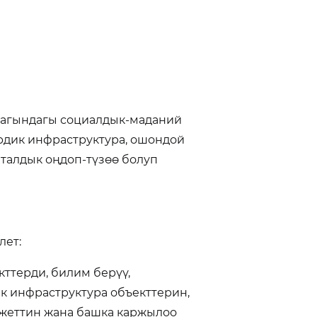
агындагы социалдык-маданий
ердик инфраструктура, ошондой
италдык оңдоп-түзөө болуп
лет:
ттерди, билим берүү,
ик инфраструктура объекттерин,
джеттин жана башка каржылоо