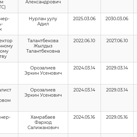
ым
Александрович
ТС)
нер-
Нурлан уулу
2025.03.06
2030.03.06
ь-
Адил
к
тектор
Талантбекова
2022.06.10
2027.06.10
нному
Жылдыз
кому
Талантбековна
тву
Орозалиев
2024.03.14
2029.03.14
Эркин Усенович
иалист
Орозалиев
2024.03.14
2029.03.14
Эркин Усенович
овом
енер-
Хамрабаев
2024.05.16
2029.05.16
Фарход
Салижанович