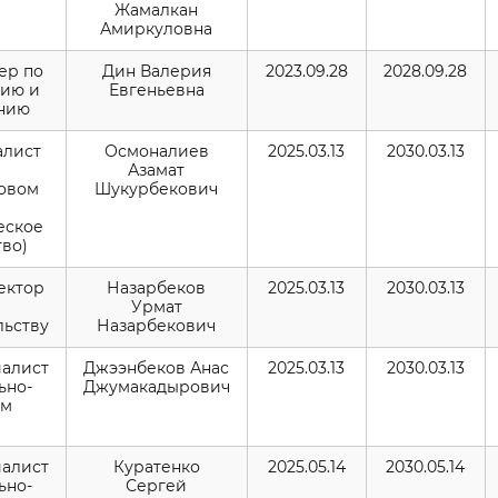
Жамалкан
Амиркуловна
ер по
Дин Валерия
2023.09.28
2028.09.28
ию и
Евгеньевна
нию
иалист
Осмоналиев
2025.03.13
2030.03.13
Азамат
овом
Шукурбекович
еское
тво)
тектор
Назарбеков
2025.03.13
2030.03.13
Урмат
льству
Назарбекович
иалист
Джээнбеков Анас
2025.03.13
2030.03.13
ьно-
Джумакадырович
ым
иалист
Куратенко
2025.05.14
2030.05.14
ьно-
Сергей