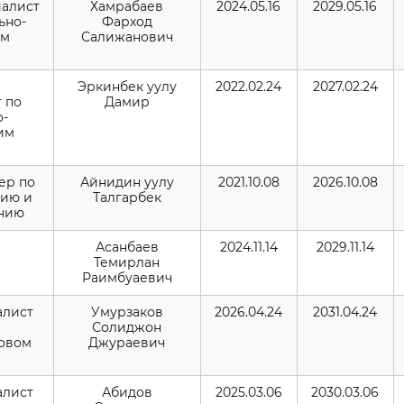
иалист
Хамрабаев
2024.05.16
2029.05.16
ьно-
Фарход
ым
Салижанович
Эркинбек уулу
2022.02.24
2027.02.24
 по
Дамир
о-
им
ер по
Айнидин уулу
2021.10.08
2026.10.08
ию и
Талгарбек
нию
Асанбаев
2024.11.14
2029.11.14
Темирлан
Раимбуаевич
иалист
Умурзаков
2026.04.24
2031.04.24
Солиджон
овом
Джураевич
иалист
Абидов
2025.03.06
2030.03.06