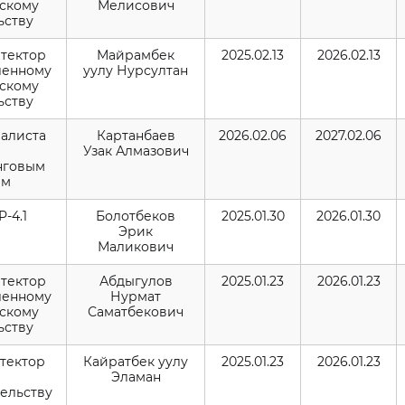
скому
Мелисович
ьству
итектор
Майрамбек
2025.02.13
2026.02.13
ленному
уулу Нурсултан
скому
ьству
иалиста
Картанбаев
2026.02.06
2027.02.06
Узак Алмазович
нговым
ам
Р-4.1
Болотбеков
2025.01.30
2026.01.30
Эрик
Маликович
итектор
Абдыгулов
2025.01.23
2026.01.23
ленному
Нурмат
скому
Саматбекович
ьству
итектор
Кайратбек уулу
2025.01.23
2026.01.23
Эламан
ельству