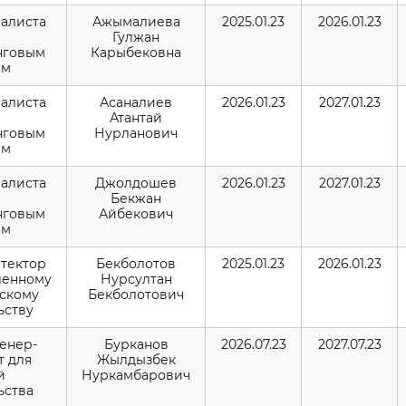
иалиста
Ажымалиева
2025.01.23
2026.01.23
Гулжан
нговым
Карыбековна
ам
иалиста
Асаналиев
2026.01.23
2027.01.23
Атантай
нговым
Нурланович
ам
иалиста
Джолдошев
2026.01.23
2027.01.23
Бекжан
нговым
Айбекович
ам
итектор
Бекболотов
2025.01.23
2026.01.23
ленному
Нурсултан
скому
Бекболотович
ьству
женер-
Бурканов
2026.07.23
2027.07.23
т для
Жылдызбек
й
Нуркамбарович
ьства