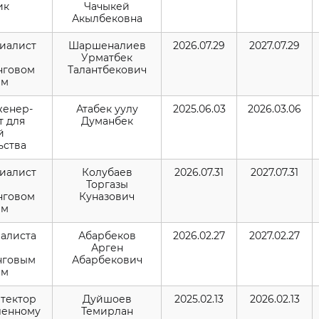
ик
Чачыкей
Акылбековна
ециалист
Шаршеналиев
2026.07.29
2027.07.29
Урматбек
нговом
Талантбекович
ам
нженер-
Атабек уулу
2025.06.03
2026.03.06
т для
Думанбек
й
ьства
ециалист
Колубаев
2026.07.31
2027.07.31
Торгазы
нговом
Куназович
ам
иалиста
Абарбеков
2026.02.27
2027.02.27
Арген
нговым
Абарбекович
ам
итектор
Дуйшоев
2025.02.13
2026.02.13
ленному
Темирлан