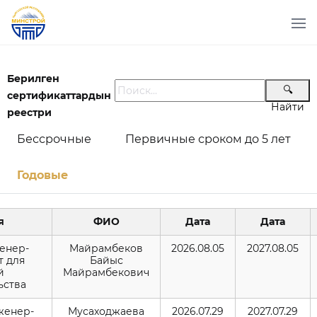
Берилген
🔍
сертификаттардын
Найти
реестри
Бессрочные
Первичные сроком до 5 лет
Годовые
я
ФИО
Дата
Дата
женер-
Майрамбеков
2026.08.05
2027.08.05
т для
Байыс
й
Майрамбекович
ьства
нженер-
Мусаходжаева
2026.07.29
2027.07.29